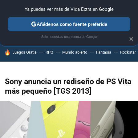
Ya puedes ver más de Vida Extra en Google
ANÁLISIS
GUÍAS Y TRUCOS
PC
SONY
NINTENDO
Añádenos como fuente preferida
Solo necesitas una cuenta de Google
×
HOY SE HABLA DE
Juegos Gratis
RPG
Mundo abierto
Fantasía
Rockstar
Sony anuncia un rediseño de PS Vita
más pequeño [TGS 2013]