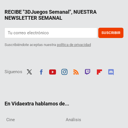
RECIBE "3DJuegos Semanal", NUESTRA
NEWSLETTER SEMANAL
SUSCRIBIR
Suscribiéndote aceptas nuestra
política de privacidad
Síguenos
Twit
Fac
Yout
Inst
RSS
Twit
Flip
Disc
ter
ebo
ube
agra
ch
boar
ord
ok
m
d
En Vidaextra hablamos de...
Cine
Análisis