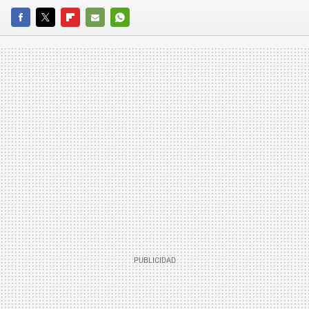
FACEBOOK
TWITTER
FLIPBOARD
E-
WHATSAPP
MAIL