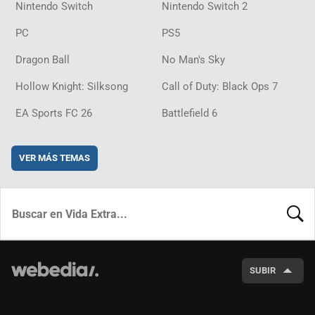
Nintendo Switch
Nintendo Switch 2
PC
PS5
Dragon Ball
No Man's Sky
Hollow Knight: Silksong
Call of Duty: Black Ops 7
EA Sports FC 26
Battlefield 6
VER MÁS TEMAS
BUSCA
SUBIR