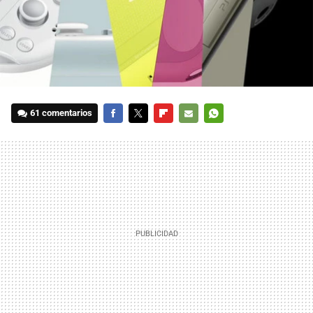
61 comentarios
FACEBOOK
TWITTER
FLIPBOARD
E-
WHATSAPP
MAIL