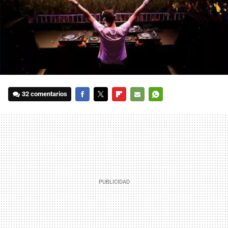
32 comentarios
FACEBOOK
TWITTER
FLIPBOARD
E-
WHATSAPP
MAIL