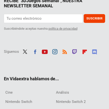
RECIBE "3DJuegos Semanal", NUESTRA
NEWSLETTER SEMANAL
SUSCRIBIR
Suscribiéndote aceptas nuestra
política de privacidad
Síguenos
Twit
Fac
Yout
Inst
RSS
Twit
Flip
Disc
ter
ebo
ube
agra
ch
boar
ord
ok
m
d
En Vidaextra hablamos de...
Cine
Análisis
Nintendo Switch
Nintendo Switch 2