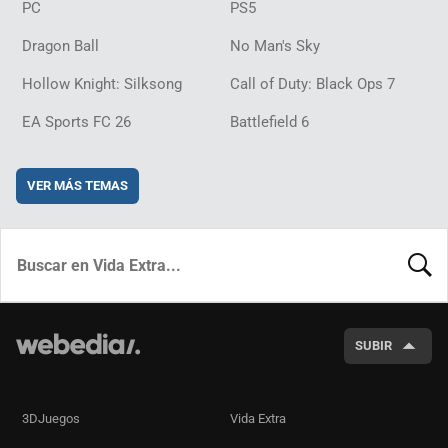
PC
PS5
Dragon Ball
No Man's Sky
Hollow Knight: Silksong
Call of Duty: Black Ops 7
EA Sports FC 26
Battlefield 6
VER MÁS TEMAS
BUSCA
SUBIR
3DJuegos
Vida Extra