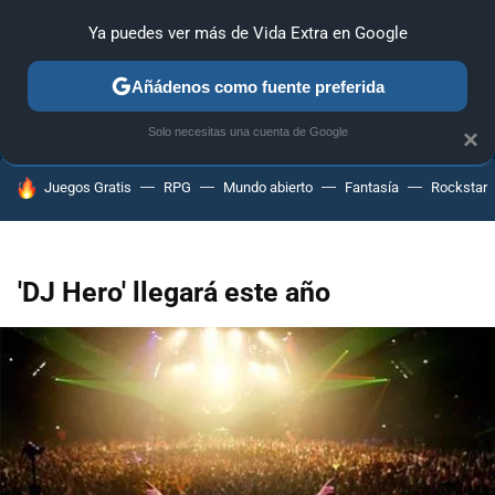
Ya puedes ver más de Vida Extra en Google
ANÁLISIS
GUÍAS Y TRUCOS
PC
SONY
NINTENDO
Añádenos como fuente preferida
Solo necesitas una cuenta de Google
×
HOY SE HABLA DE
Juegos Gratis
RPG
Mundo abierto
Fantasía
Rockstar
'DJ Hero' llegará este año