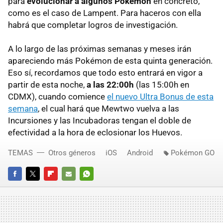
para
evolucionar a algunos Pokémon
en concreto,
como es el caso de Lampent. Para haceros con ella
habrá que completar logros de investigación.
A lo largo de las próximas semanas y meses irán
apareciendo más Pokémon de esta quinta generación.
Eso sí, recordamos que todo esto entrará en vigor a
partir de esta noche,
a las 22:00h
(las 15:00h en
CDMX), cuando comience
el nuevo Ultra Bonus de esta
semana
, el cual hará que Mewtwo vuelva a las
Incursiones y las Incubadoras tengan el doble de
efectividad a la hora de eclosionar los Huevos.
TEMAS
Otros géneros
iOS
Android
Pokémon GO
FACEBOOK
TWITTER
FLIPBOARD
E-
WHATSAPP
MAIL