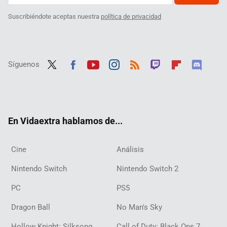
Suscribiéndote aceptas nuestra
política de privacidad
Síguenos
Twit
Fac
Yout
Inst
RSS
Twit
Flip
Disc
ter
ebo
ube
agra
ch
boar
ord
ok
m
d
En Vidaextra hablamos de...
Cine
Análisis
Nintendo Switch
Nintendo Switch 2
PC
PS5
Dragon Ball
No Man's Sky
Hollow Knight: Silksong
Call of Duty: Black Ops 7