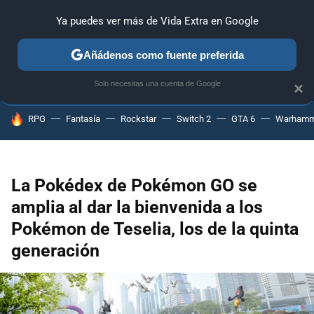
Ya puedes ver más de Vida Extra en Google
ANÁLISIS
GUÍAS Y TRUCOS
PC
SONY
NINTENDO
Añádenos como fuente preferida
Solo necesitas una cuenta de Google
×
HOY SE HABLA DE
RPG
Fantasía
Rockstar
Switch 2
GTA 6
Warhamm
La Pokédex de Pokémon GO se
amplia al dar la bienvenida a los
Pokémon de Teselia, los de la quinta
generación