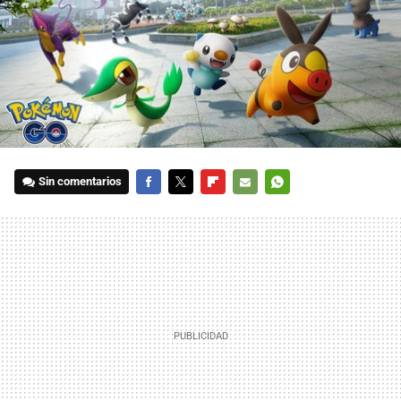
Sin comentarios
FACEBOOK
TWITTER
FLIPBOARD
E-
WHATSAPP
MAIL