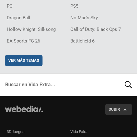
PC
PS5
Dragon Ball
No Man's Sky
Hollow Knight: Silksong
Call of Duty: Black Ops 7
EA Sports FC 26
Battlefield 6
VER MÁS TEMAS
BUSCA
SUBIR
3DJuegos
Vida Extra