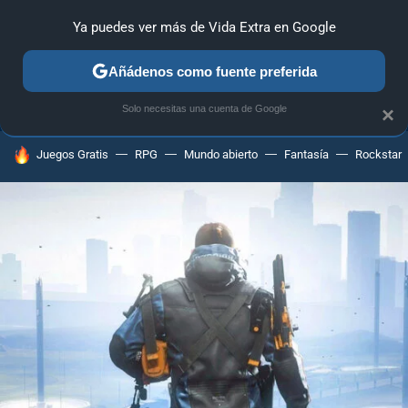
Ya puedes ver más de Vida Extra en Google
ANÁLISIS
GUÍAS Y TRUCOS
PC
SONY
NINTENDO
Añádenos como fuente preferida
Solo necesitas una cuenta de Google
×
HOY SE HABLA DE
Juegos Gratis
RPG
Mundo abierto
Fantasía
Rockstar