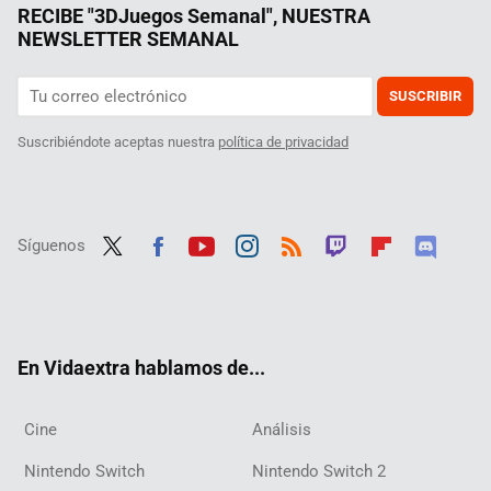
RECIBE "3DJuegos Semanal", NUESTRA
NEWSLETTER SEMANAL
SUSCRIBIR
Suscribiéndote aceptas nuestra
política de privacidad
Síguenos
Twit
Fac
Yout
Inst
RSS
Twit
Flip
Disc
ter
ebo
ube
agra
ch
boar
ord
ok
m
d
En Vidaextra hablamos de...
Cine
Análisis
Nintendo Switch
Nintendo Switch 2