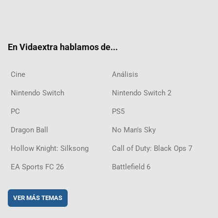
Twit
Fac
Yout
Inst
RSS
Twit
Flip
Disc
ter
ebo
ube
agra
ch
boar
ord
ok
m
d
En Vidaextra hablamos de...
Cine
Análisis
Nintendo Switch
Nintendo Switch 2
PC
PS5
Dragon Ball
No Man's Sky
Hollow Knight: Silksong
Call of Duty: Black Ops 7
EA Sports FC 26
Battlefield 6
VER MÁS TEMAS