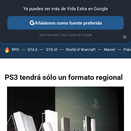
Ya puedes ver más de Vida Extra en Google
ANÁLISIS
GUÍAS Y TRUCOS
PC
SONY
NINTENDO
Añádenos como fuente preferida
Solo necesitas una cuenta de Google
×
HOY SE HABLA DE
RPG
GTA 6
GTA VI
World of Warcraft
Marvel
Pok
PS3 tendrá sólo un formato regional