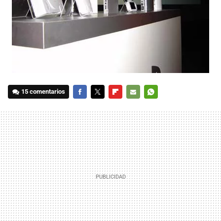
15 comentarios
FACEBOOK
TWITTER
FLIPBOARD
E-
WHATSAPP
MAIL