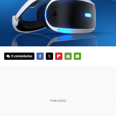
9 comentarios
FACEBOOK
TWITTER
FLIPBOARD
E-
WHATSAPP
MAIL