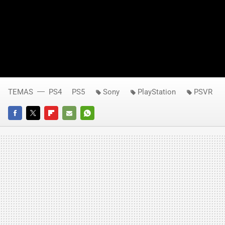
TEMAS
PS4
PS5
Sony
PlayStation
PSVR
FACEBOOK
TWITTER
FLIPBOARD
E-
WHATSAPP
MAIL