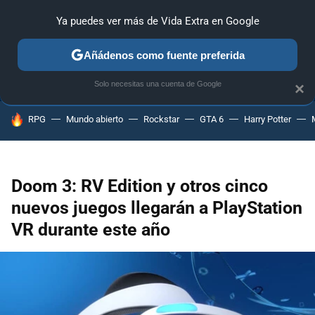
Ya puedes ver más de Vida Extra en Google
ANÁLISIS
GUÍAS Y TRUCOS
PC
SONY
NINTENDO
Añádenos como fuente preferida
Solo necesitas una cuenta de Google
×
HOY SE HABLA DE
RPG
Mundo abierto
Rockstar
GTA 6
Harry Potter
Doom 3: RV Edition y otros cinco
nuevos juegos llegarán a PlayStation
VR durante este año