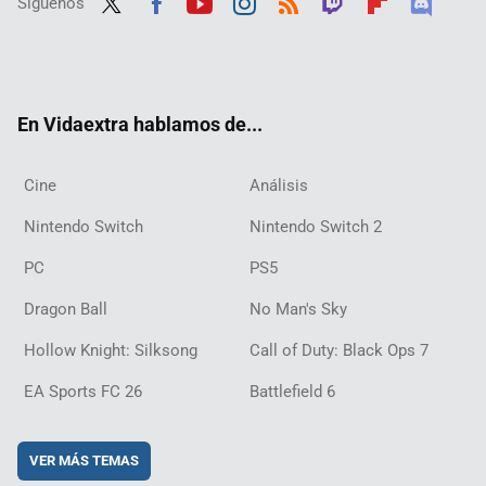
Síguenos
Twit
Fac
Yout
Inst
RSS
Twit
Flip
Disc
ter
ebo
ube
agra
ch
boar
ord
ok
m
d
En Vidaextra hablamos de...
Cine
Análisis
Nintendo Switch
Nintendo Switch 2
PC
PS5
Dragon Ball
No Man's Sky
Hollow Knight: Silksong
Call of Duty: Black Ops 7
EA Sports FC 26
Battlefield 6
VER MÁS TEMAS