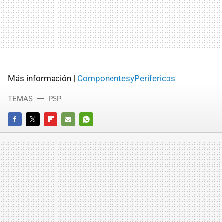
Más información |
ComponentesyPerifericos
TEMAS
PSP
FACEBOOK
TWITTER
FLIPBOARD
E-
WHATSAPP
MAIL