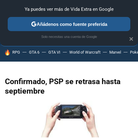
Ya puedes ver más de Vida Extra en Google
ANÁLISIS
GUÍAS Y TRUCOS
PC
SONY
NINTENDO
Añádenos como fuente preferida
Solo necesitas una cuenta de Google
×
HOY SE HABLA DE
RPG
GTA 6
GTA VI
World of Warcraft
Marvel
Pok
Confirmado, PSP se retrasa hasta
septiembre