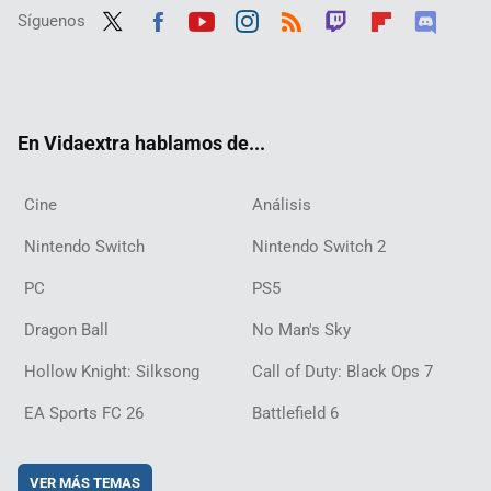
Síguenos
Twit
Fac
Yout
Inst
RSS
Twit
Flip
Disc
ter
ebo
ube
agra
ch
boar
ord
ok
m
d
En Vidaextra hablamos de...
Cine
Análisis
Nintendo Switch
Nintendo Switch 2
PC
PS5
Dragon Ball
No Man's Sky
Hollow Knight: Silksong
Call of Duty: Black Ops 7
EA Sports FC 26
Battlefield 6
VER MÁS TEMAS