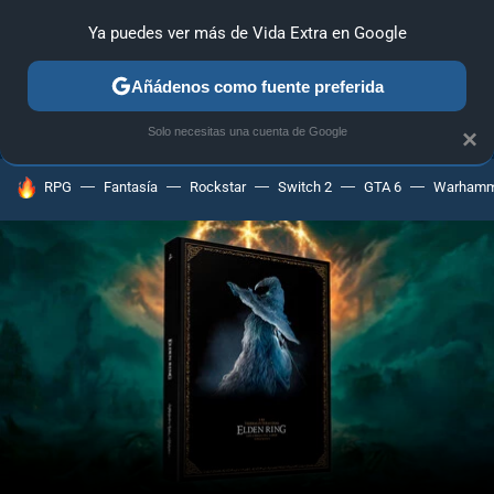
Ya puedes ver más de Vida Extra en Google
ANÁLISIS
GUÍAS Y TRUCOS
PC
SONY
NINTENDO
Añádenos como fuente preferida
Solo necesitas una cuenta de Google
×
HOY SE HABLA DE
RPG
Fantasía
Rockstar
Switch 2
GTA 6
Warhamm