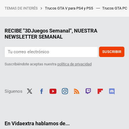
TEMAS DE INTERÉS
Trucos GTA V para PS4 y PS5
Trucos GTA PC
RECIBE "3DJuegos Semanal", NUESTRA
NEWSLETTER SEMANAL
SUSCRIBIR
Suscribiéndote aceptas nuestra
política de privacidad
Síguenos
Twit
Fac
Yout
Inst
RSS
Twit
Flip
Disc
ter
ebo
ube
agra
ch
boar
ord
ok
m
d
En Vidaextra hablamos de...