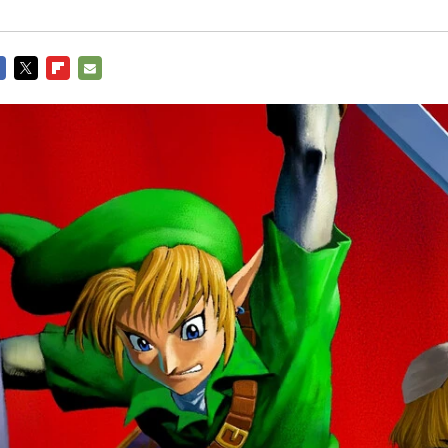
CEBOOK
TWITTER
FLIPBOARD
E-
MAIL