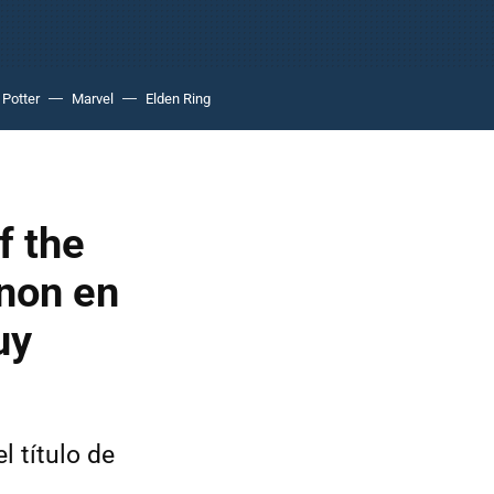
 Potter
Marvel
Elden Ring
f the
anon en
uy
 título de