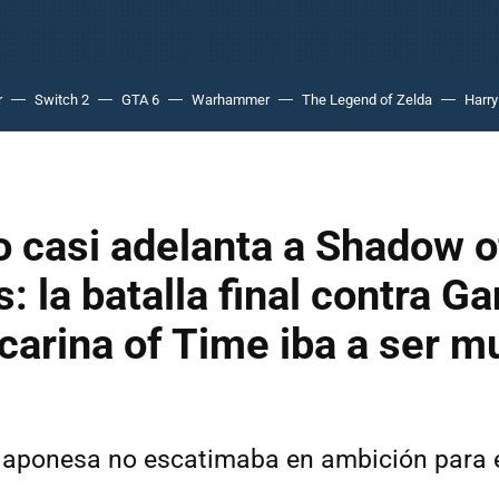
r
Switch 2
GTA 6
Warhammer
The Legend of Zelda
Harry
 casi adelanta a Shadow o
: la batalla final contra G
carina of Time iba a ser m
aponesa no escatimaba en ambición para el