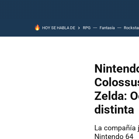
HOY SE HABLA DE
RPG
Fantasía
Rocksta
Nintendo
Colossus
Zelda: O
distinta
La compañía j
Nintendo 64