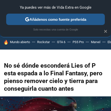
Ya puedes ver más de Vida Extra en Google
ANÁLISIS
GUÍAS Y TRUCOS
PC
SONY
NINTENDO
Añádenos como fuente preferida
Solo necesitas una cuenta de Google
×
HOY SE HABLA DE
Mundo abierto
Rockstar
GTA 6
PS5 Pro
Marvel
El
No sé dónde esconderá Lies of P
esta espada a lo Final Fantasy, pero
pienso remover cielo y tierra para
conseguirla cuanto antes