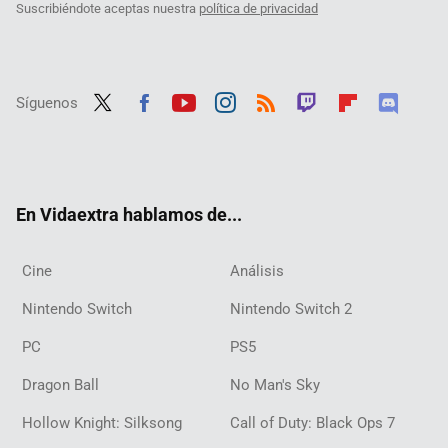
Suscribiéndote aceptas nuestra
política de privacidad
Síguenos
Twit
Fac
Yout
Inst
RSS
Twit
Flip
Disc
ter
ebo
ube
agra
ch
boar
ord
ok
m
d
En Vidaextra hablamos de...
Cine
Análisis
Nintendo Switch
Nintendo Switch 2
PC
PS5
Dragon Ball
No Man's Sky
Hollow Knight: Silksong
Call of Duty: Black Ops 7