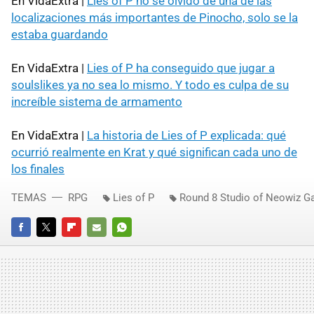
En VidaExtra |
Lies of P no se olvidó de una de las
localizaciones más importantes de Pinocho, solo se la
estaba guardando
En VidaExtra |
Lies of P ha conseguido que jugar a
soulslikes ya no sea lo mismo. Y todo es culpa de su
increíble sistema de armamento
En VidaExtra |
La historia de Lies of P explicada: qué
ocurrió realmente en Krat y qué significan cada uno de
los finales
TEMAS
RPG
Lies of P
Round 8 Studio of Neowiz 
FACEBOOK
TWITTER
FLIPBOARD
E-
WHATSAPP
MAIL