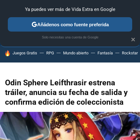
Ya puedes ver más de Vida Extra en Google
ANÁLISIS
GUÍAS Y TRUCOS
PC
SONY
NINTENDO
Añádenos como fuente preferida
Solo necesitas una cuenta de Google
×
HOY SE HABLA DE
Juegos Gratis
RPG
Mundo abierto
Fantasía
Rockstar
Odin Sphere Leifthrasir estrena
tráiler, anuncia su fecha de salida y
confirma edición de coleccionista