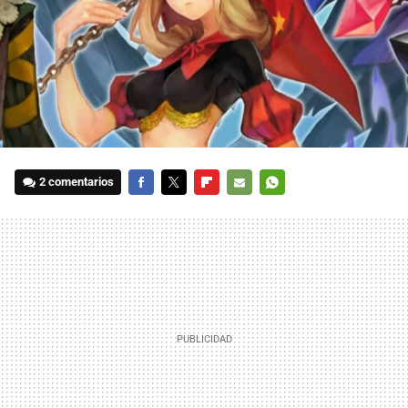
2 comentarios
FACEBOOK
TWITTER
FLIPBOARD
E-
WHATSAPP
MAIL