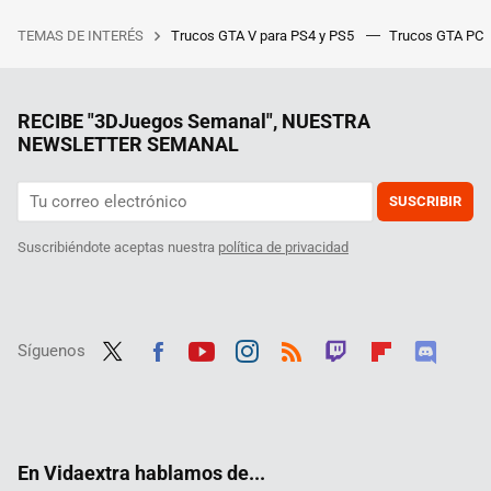
TEMAS DE INTERÉS
Trucos GTA V para PS4 y PS5
Trucos GTA PC
RECIBE "3DJuegos Semanal", NUESTRA
NEWSLETTER SEMANAL
SUSCRIBIR
Suscribiéndote aceptas nuestra
política de privacidad
Síguenos
Twit
Fac
Yout
Inst
RSS
Twit
Flip
Disc
ter
ebo
ube
agra
ch
boar
ord
ok
m
d
En Vidaextra hablamos de...