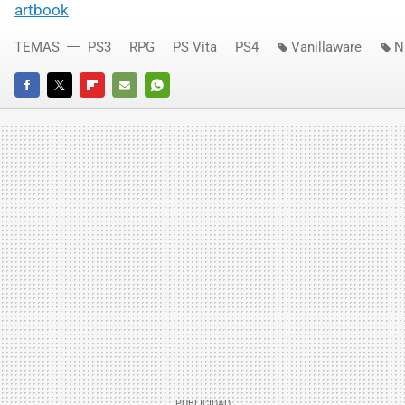
artbook
TEMAS
PS3
RPG
PS Vita
PS4
Vanillaware
N
FACEBOOK
TWITTER
FLIPBOARD
E-
WHATSAPP
MAIL