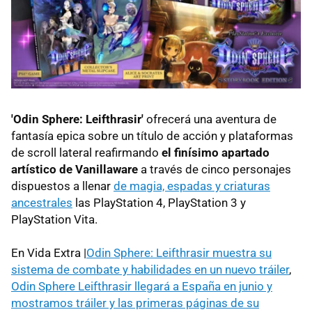
'Odin Sphere: Leifthrasir'
ofrecerá una aventura de
fantasía epica sobre un título de acción y plataformas
de scroll lateral reafirmando
el finísimo apartado
artístico de Vanillaware
a través de cinco personajes
dispuestos a llenar
de magia, espadas y criaturas
ancestrales
las PlayStation 4, PlayStation 3 y
PlayStation Vita.
En Vida Extra |
Odin Sphere: Leifthrasir muestra su
sistema de combate y habilidades en un nuevo tráiler
,
Odin Sphere Leifthrasir llegará a España en junio y
mostramos tráiler y las primeras páginas de su