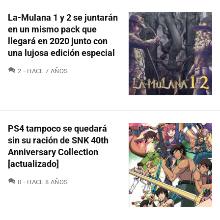
La-Mulana 1 y 2 se juntarán
en un mismo pack que
llegará en 2020 junto con
una lujosa edición especial
COMENTARIOS
2
HACE 7 AÑOS
PS4 tampoco se quedará
sin su ración de SNK 40th
Anniversary Collection
[actualizado]
COMENTARIOS
0
HACE 8 AÑOS