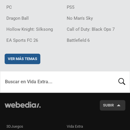
PC
PS5
Dragon Ball
No Man's Sky
Hollow Knight: Silksong
Call of Duty: Black Ops 7
EA Sports FC 26
Battlefield 6
VER MÁS TEMAS
BUSCA
SUBIR
3DJuegos
Vida Extra