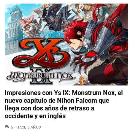
Impresiones con Ys IX: Monstrum Nox, el
nuevo capítulo de Nihon Falcom que
llega con dos años de retraso a
occidente y en inglés
COMENTARIOS
6
HACE 6 AÑOS