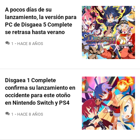
A pocos días de su
lanzamiento, la versión para
PC de Disgaea 5 Complete
se retrasa hasta verano
COMENTARIOS
1
HACE 8 AÑOS
Disgaea 1 Complete
confirma su lanzamiento en
occidente para este otoño
en Nintendo Switch y PS4
COMENTARIOS
1
HACE 8 AÑOS