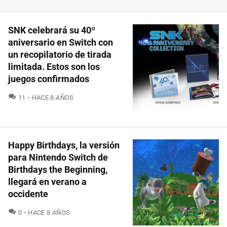
SNK celebrará su 40º
aniversario en Switch con
un recopilatorio de tirada
limitada. Estos son los
juegos confirmados
COMENTARIOS
11
HACE 8 AÑOS
Happy Birthdays, la versión
para Nintendo Switch de
Birthdays the Beginning,
llegará en verano a
occidente
COMENTARIOS
0
HACE 8 AÑOS