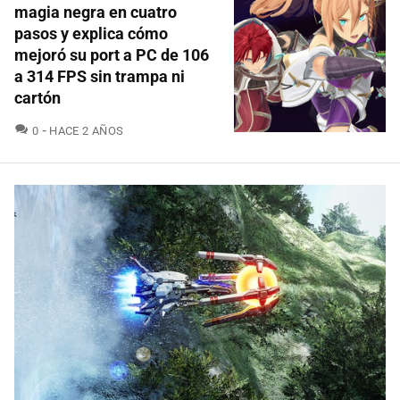
magia negra en cuatro
pasos y explica cómo
mejoró su port a PC de 106
a 314 FPS sin trampa ni
cartón
COMENTARIOS
0
HACE 2 AÑOS