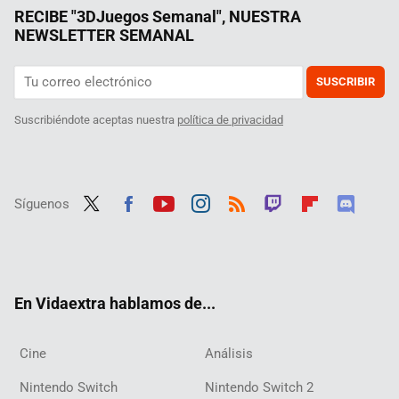
RECIBE "3DJuegos Semanal", NUESTRA
NEWSLETTER SEMANAL
SUSCRIBIR
Suscribiéndote aceptas nuestra
política de privacidad
Síguenos
Twit
Fac
Yout
Inst
RSS
Twit
Flip
Disc
ter
ebo
ube
agra
ch
boar
ord
ok
m
d
En Vidaextra hablamos de...
Cine
Análisis
Nintendo Switch
Nintendo Switch 2