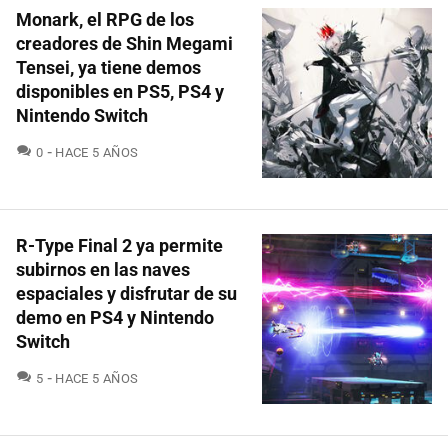
Monark, el RPG de los
creadores de Shin Megami
Tensei, ya tiene demos
disponibles en PS5, PS4 y
Nintendo Switch
COMENTARIOS
0
HACE 5 AÑOS
R-Type Final 2 ya permite
subirnos en las naves
espaciales y disfrutar de su
demo en PS4 y Nintendo
Switch
COMENTARIOS
5
HACE 5 AÑOS