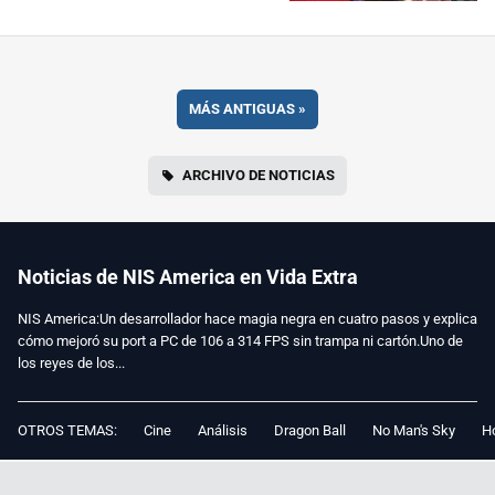
MÁS ANTIGUAS
»
ARCHIVO DE NOTICIAS
Noticias de NIS America en Vida Extra
NIS America:Un desarrollador hace magia negra en cuatro pasos y explica
cómo mejoró su port a PC de 106 a 314 FPS sin trampa ni cartón.Uno de
los reyes de los...
OTROS TEMAS:
Cine
Análisis
Dragon Ball
No Man's Sky
Ho