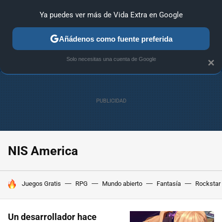
Ya puedes ver más de Vida Extra en Google
ANÁLISIS
GUÍAS Y TRUCOS
PC
SONY
NINTENDO
Añádenos como fuente preferida
Solo necesitas una cuenta de Google
×
NIS America
HOY SE HABLA DE
Juegos Gratis
RPG
Mundo abierto
Fantasía
Rockstar
Un desarrollador hace