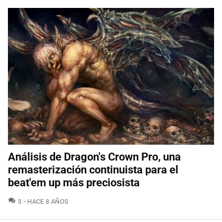
Análisis de Dragon's Crown Pro, una
remasterización continuista para el
beat'em up más preciosista
COMENTARIOS
3
HACE 8 AÑOS