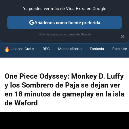
Ya puedes ver más de Vida Extra en Google
ANÁLISIS
GUÍAS Y TRUCOS
PC
SONY
NINTENDO
Añádenos como fuente preferida
Solo necesitas una cuenta de Google
×
HOY SE HABLA DE
Juegos Gratis
RPG
Mundo abierto
Fantasía
Rockstar
One Piece Odyssey: Monkey D. Luffy
y los Sombrero de Paja se dejan ver
en 18 minutos de gameplay en la isla
de Waford