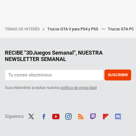
TEMAS DE INTERÉS
Trucos GTA V para PS4 y PS5
Trucos GTA PC
RECIBE "3DJuegos Semanal", NUESTRA
NEWSLETTER SEMANAL
SUSCRIBIR
Suscribiéndote aceptas nuestra
política de privacidad
Síguenos
Twit
Fac
Yout
Inst
RSS
Twit
Flip
Disc
ter
ebo
ube
agra
ch
boar
ord