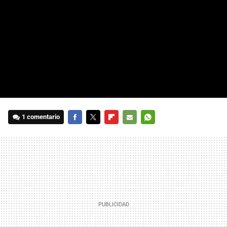
1 comentario
FACEBOOK
TWITTER
FLIPBOARD
E-
WHATSAPP
MAIL