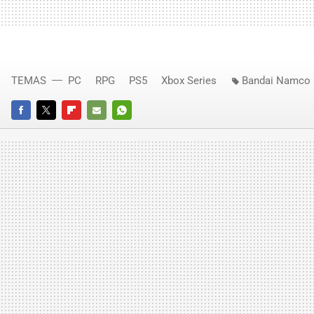
TEMAS
PC
RPG
PS5
Xbox Series
Bandai Namco
FACEBOOK
TWITTER
FLIPBOARD
E-
WHATSAPP
MAIL