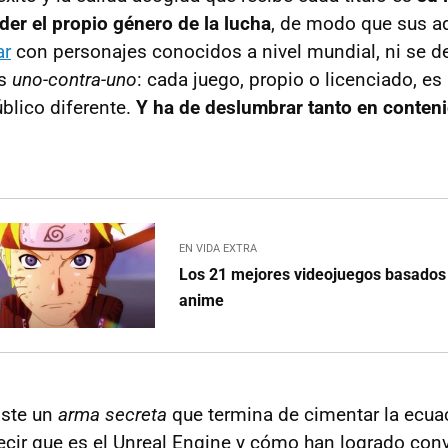
er el propio género de la lucha
, de modo que sus a
ar
con personajes conocidos a nivel mundial, ni se d
os
uno-contra-uno
: cada juego, propio o licenciado, es
blico diferente.
Y ha de deslumbrar tanto en conten
EN VIDA EXTRA
Los 21 mejores videojuegos basados
anime
iste un
arma secreta
que termina de cimentar la ecua
decir que es el Unreal Engine y cómo han logrado con