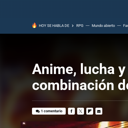
HOY SE HABLA DE
RPG
Mundo abierto
Fa
Anime, lucha y
combinación d
1 comentario
FACEBOOK
TWITTER
FLIPBOARD
E-
MAIL