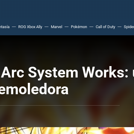
ntasía
ROG Xbox Ally
Marvel
Pokémon
Call of Duty
Spide
 Arc System Works:
emoledora