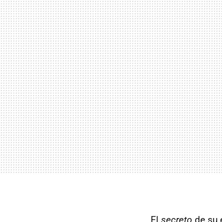
El
secreto
de su é