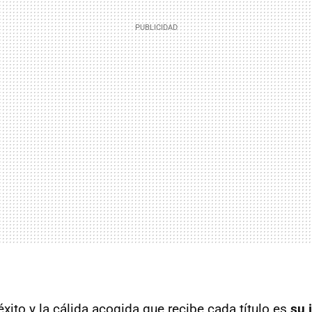
xito y la cálida acogida que recibe cada título es
su 