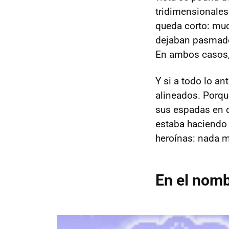
tridimensionales
queda corto: muc
dejaban pasmado
En ambos casos, 
Y si a todo lo a
alineados. Porq
sus espadas en d
estaba haciendo 
heroínas: nada 
En el nomb