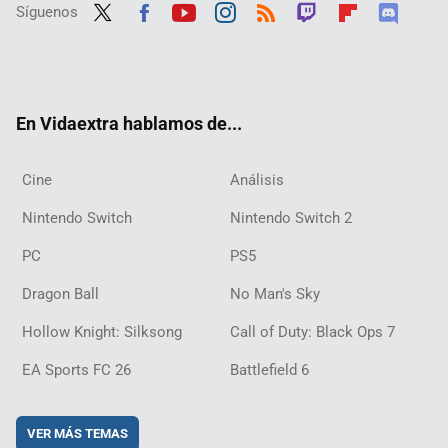
Síguenos
Twit
Fac
Yout
Inst
RSS
Twit
Flip
Disc
ter
ebo
ube
agra
ch
boar
ord
ok
m
d
En Vidaextra hablamos de...
Cine
Análisis
Nintendo Switch
Nintendo Switch 2
PC
PS5
Dragon Ball
No Man's Sky
Hollow Knight: Silksong
Call of Duty: Black Ops 7
EA Sports FC 26
Battlefield 6
VER MÁS TEMAS