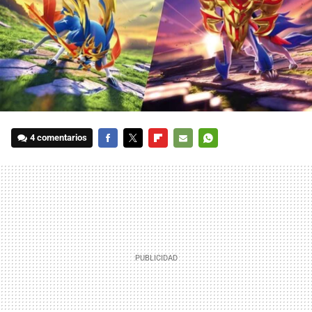
4 comentarios
FACEBOOK
TWITTER
FLIPBOARD
E-
WHATSAPP
MAIL