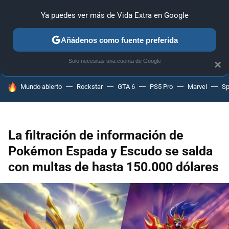
Ya puedes ver más de Vida Extra en Google
ANÁLISIS
GUÍAS Y TRUCOS
PC
SONY
NINTENDO
Añádenos como fuente preferida
Solo necesitas una cuenta de Google
×
HOY SE HABLA DE
Mundo abierto
Rockstar
GTA 6
PS5 Pro
Marvel
Sp
La filtración de información de
Pokémon Espada y Escudo se salda
con multas de hasta 150.000 dólares