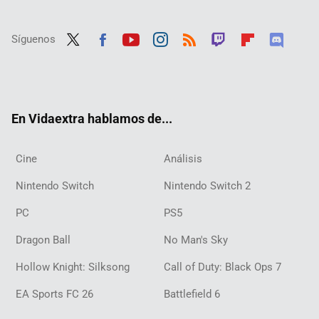
Síguenos
Twit
Fac
Yout
Inst
RSS
Twit
Flip
Disc
ter
ebo
ube
agra
ch
boar
ord
ok
m
d
En Vidaextra hablamos de...
Cine
Análisis
Nintendo Switch
Nintendo Switch 2
PC
PS5
Dragon Ball
No Man's Sky
Hollow Knight: Silksong
Call of Duty: Black Ops 7
EA Sports FC 26
Battlefield 6