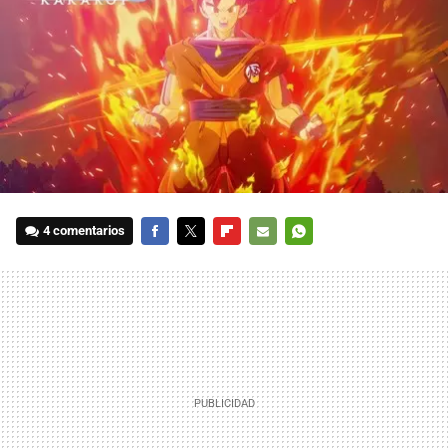
4 comentarios
FACEBOOK
TWITTER
FLIPBOARD
E-
WHATSAPP
MAIL