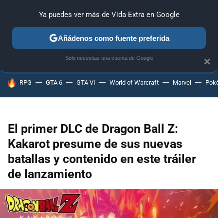
Ya puedes ver más de Vida Extra en Google
MENÚ
NUEVO
Añádenos como fuente preferida
ANÁLISIS
GUÍAS Y TRUCOS
PC
SONY
NINTENDO
Solo necesitas una cuenta de Google
×
HOY SE HABLA DE
RPG
GTA 6
GTA VI
World of Warcraft
Marvel
Pok
El primer DLC de Dragon Ball Z:
Kakarot presume de sus nuevas
batallas y contenido en este tráiler
de lanzamiento