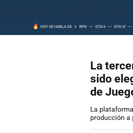
HOY SE HABLA DE
RPG
GTA 6
GTA VI
La terce
sido ele
de Jueg
La plataforma
producción a 