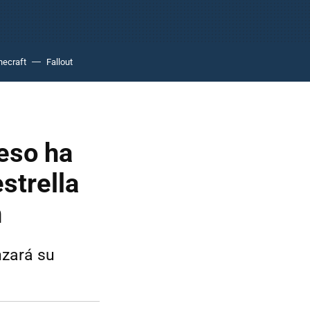
necraft
Fallout
ueso ha
strella
n
nzará su