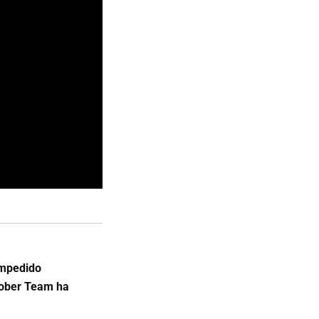
impedido
oober Team ha