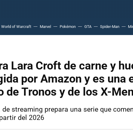
World of Warcraft
Marvel
Pokémon
GTA
Spider-Man
Mi
ra Lara Croft de carne y h
gida por Amazon y es una e
o de Tronos y de los X-Me
 de streaming prepara una serie que come
partir del 2026