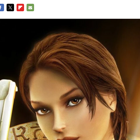
ACEBOOK
TWITTER
FLIPBOARD
E-
MAIL