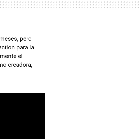
 meses, pero
action para la
lmente el
mo creadora,