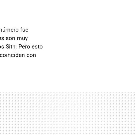
 número fue
ies son muy
s Sith. Pero esto
z coinciden con