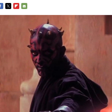
ACEBOOK
TWITTER
FLIPBOARD
E-
MAIL