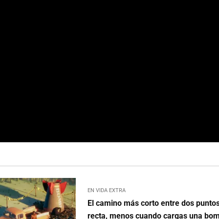
EN VIDA EXTRA
El camino más corto entre dos puntos 
recta, menos cuando cargas una bom