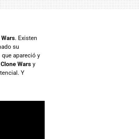
r Wars
. Existen
nado su
 que apareció y
 Clone Wars
y
tencial. Y