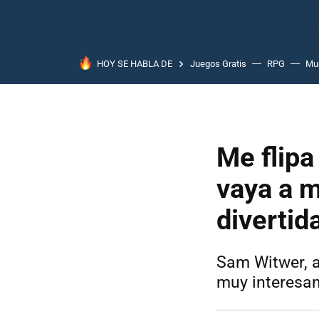
HOY SE HABLA DE
Juegos Gratis
RPG
Mun
Me flipa
vaya a m
divertid
Sam Witwer, a
muy interesan