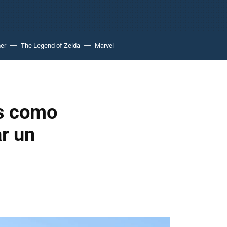
er
The Legend of Zelda
Marvel
es como
r un