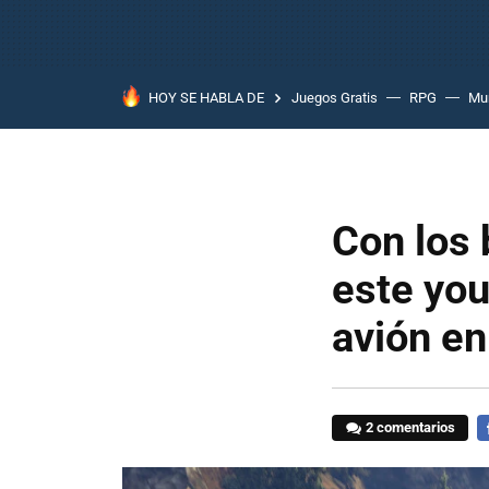
HOY SE HABLA DE
Juegos Gratis
RPG
Mun
Con los 
este you
avión en
2 comentarios
F