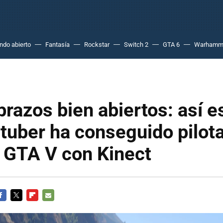
do abierto
Fantasía
Rockstar
Switch 2
GTA 6
Warhamm
brazos bien abiertos: así 
tuber ha conseguido pilota
 GTA V con Kinect
ACEBOOK
TWITTER
FLIPBOARD
E-
MAIL