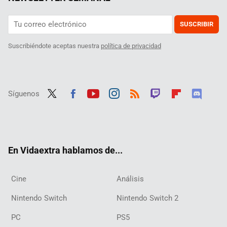
SUSCRIBIR
Suscribiéndote aceptas nuestra
política de privacidad
Síguenos
Twit
Fac
Yout
Inst
RSS
Twit
Flip
Disc
ter
ebo
ube
agra
ch
boar
ord
ok
m
d
En Vidaextra hablamos de...
Cine
Análisis
Nintendo Switch
Nintendo Switch 2
PC
PS5