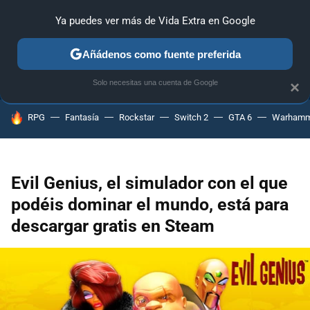
Ya puedes ver más de Vida Extra en Google
ANÁLISIS
GUÍAS Y TRUCOS
PC
SONY
NINTENDO
Añádenos como fuente preferida
Solo necesitas una cuenta de Google
×
HOY SE HABLA DE
RPG
Fantasía
Rockstar
Switch 2
GTA 6
Warhamm
Evil Genius, el simulador con el que
podéis dominar el mundo, está para
descargar gratis en Steam