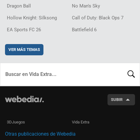
Dragon Ball
No Man's Sky
Hollow Knight: Silksong
Call of Duty: Black Ops 7
EA Sports FC 26
Battlefield 6
VER MÁS TEMAS
BUSCA
SUBIR
3DJuegos
Vida Extra
Otras publicaciones de Webedia