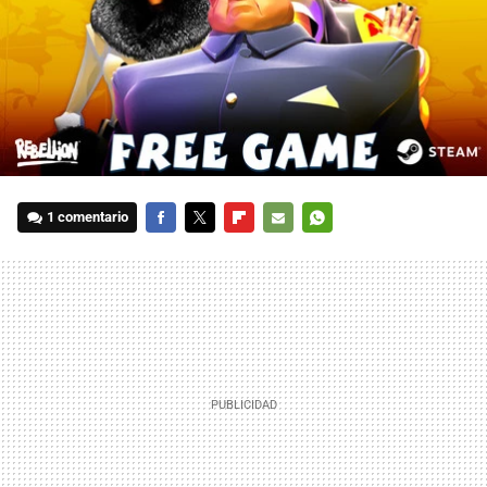
1 comentario
FACEBOOK
TWITTER
FLIPBOARD
E-
WHATSAPP
MAIL