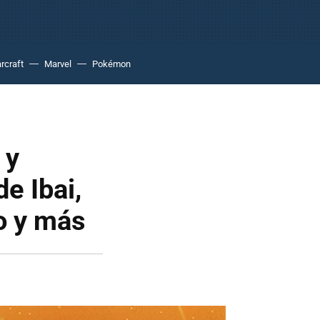
rcraft
Marvel
Pokémon
 y
e Ibai,
o y más