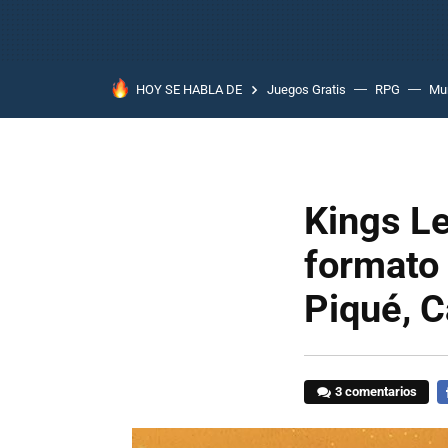
HOY SE HABLA DE
Juegos Gratis
RPG
Mun
Kings Le
formato 
Piqué, C
3 comentarios
F