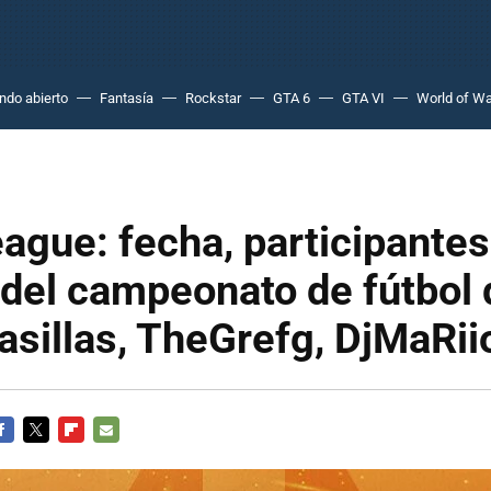
do abierto
Fantasía
Rockstar
GTA 6
GTA VI
World of Wa
ague: fecha, participantes
del campeonato de fútbol d
asillas, TheGrefg, DjMaRii
ACEBOOK
TWITTER
FLIPBOARD
E-
MAIL