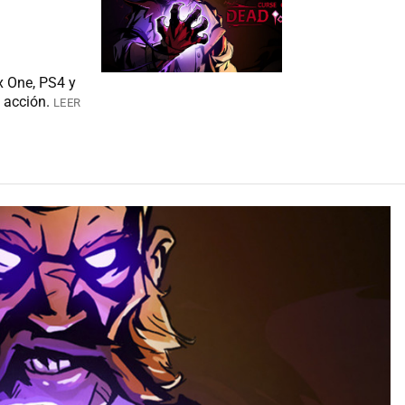
x One, PS4 y
 acción.
LEER