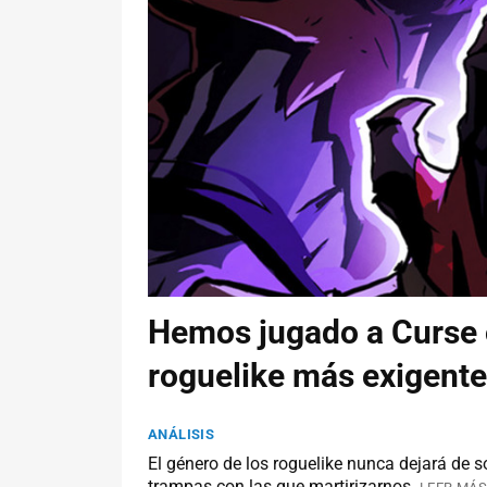
Hemos jugado a Curse o
roguelike más exigente
ANÁLISIS
El género de los roguelike nunca dejará de
trampas con las que martirizarnos.