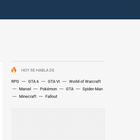
HOY SE HABLA DE
RPG
GTA 6
GTA VI
World of Warcraft
Marvel
Pokémon
GTA
Spider-Man
Minecraft
Fallout