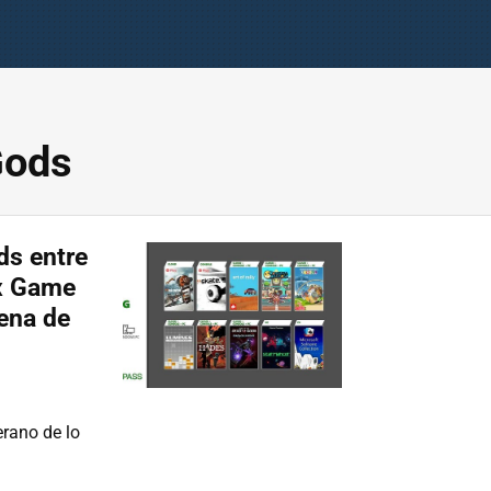
Gods
ds entre
ox Game
ena de
erano de lo