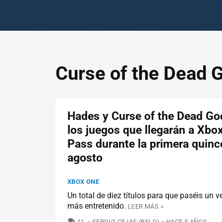
Curse of the Dead 
Hades y Curse of the Dead Go
los juegos que llegarán a Xb
Pass durante la primera quinc
agosto
XBOX ONE
Un total de diez títulos para que paséis un v
más entretenido.
LEER MÁS »
COMENTARIOS
11
SERGIO CEJAS (BELD)
HACE 5 AÑOS