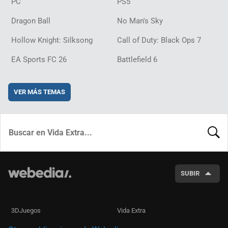
PC
PS5
Dragon Ball
No Man's Sky
Hollow Knight: Silksong
Call of Duty: Black Ops 7
EA Sports FC 26
Battlefield 6
VER MÁS TEMAS
BUSCA
SUBIR
3DJuegos
Vida Extra