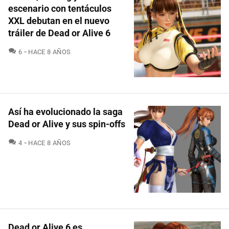
escenario con tentáculos
XXL debutan en el nuevo
tráiler de Dead or Alive 6
COMENTARIOS
6
HACE 8 AÑOS
Así ha evolucionado la saga
Dead or Alive y sus spin-offs
COMENTARIOS
4
HACE 8 AÑOS
Dead or Alive 6 es