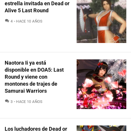
estrella invitada en Dead or
Alive 5 Last Round
COMENTARIOS
4
HACE 10 AÑOS
Naotora Ii ya está
disponible en DOA5: Last
Round y viene con
montones de trajes de
Samurai Warriors
COMENTARIOS
3
HACE 10 AÑOS
Los luchadores de Dead or