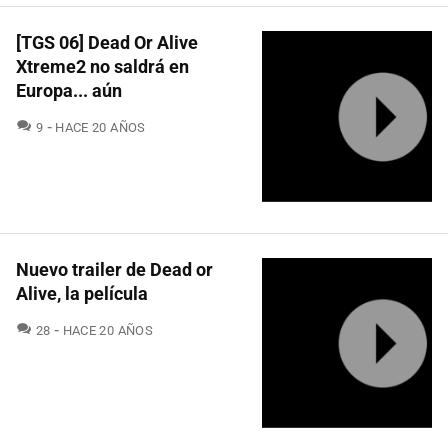
[TGS 06] Dead Or Alive
Xtreme2 no saldrá en
Europa... aún
COMENTARIOS
9
HACE 20 AÑOS
Nuevo trailer de Dead or
Alive, la película
COMENTARIOS
28
HACE 20 AÑOS