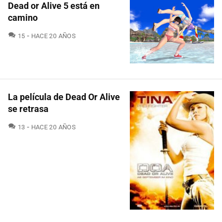
Dead or Alive 5 está en
camino
COMENTARIOS
15
HACE 20 AÑOS
La película de Dead Or Alive
se retrasa
COMENTARIOS
13
HACE 20 AÑOS