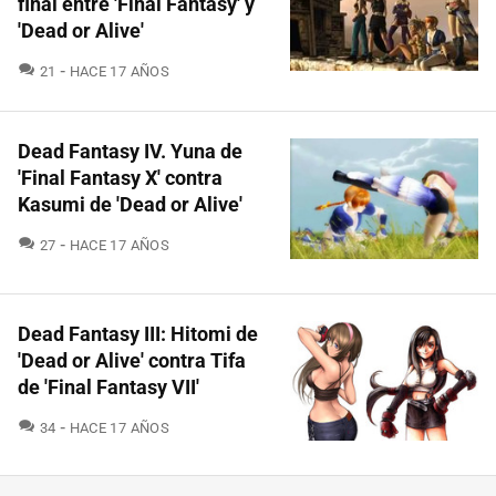
final entre 'Final Fantasy' y
'Dead or Alive'
COMENTARIOS
21
HACE 17 AÑOS
Dead Fantasy IV. Yuna de
'Final Fantasy X' contra
Kasumi de 'Dead or Alive'
COMENTARIOS
27
HACE 17 AÑOS
Dead Fantasy III: Hitomi de
'Dead or Alive' contra Tifa
de 'Final Fantasy VII'
COMENTARIOS
34
HACE 17 AÑOS