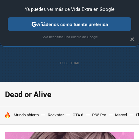
Ya puedes ver más de Vida Extra en Google
MENÚ
NUEVO
Añádenos como fuente preferida
ANÁLISIS
GUÍAS Y TRUCOS
PC
SONY
NINTENDO
Solo necesitas una cuenta de Google
×
Dead or Alive
HOY SE HABLA DE
Mundo abierto
Rockstar
GTA 6
PS5 Pro
Marvel
E