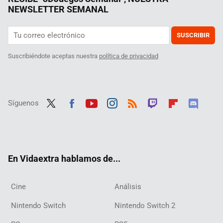
NEWSLETTER SEMANAL
SUSCRIBIR
Suscribiéndote aceptas nuestra
política de privacidad
Síguenos
Twit
Fac
Yout
Inst
RSS
Twit
Flip
Disc
ter
ebo
ube
agra
ch
boar
ord
ok
m
d
En Vidaextra hablamos de...
Cine
Análisis
Nintendo Switch
Nintendo Switch 2