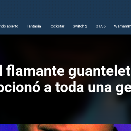
do abierto
Fantasía
Rockstar
Switch 2
GTA 6
Warhamm
l flamante guantele
pcionó a toda una g