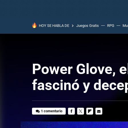
HOY SE HABLA DE
Juegos Gratis
RPG
Mun
Power Glove, e
fascinó y dece
1 comentario
FACEBOOK
TWITTER
FLIPBOARD
E-
MAIL