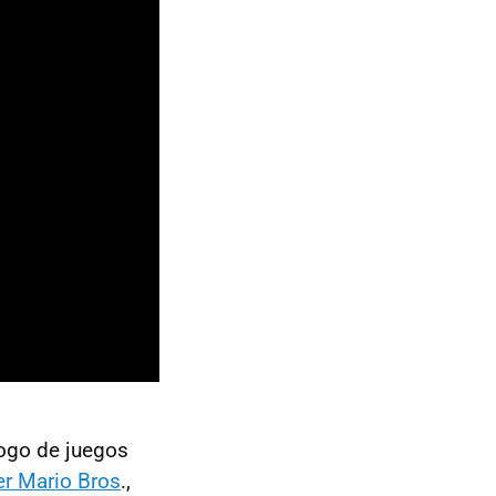
logo de juegos
r Mario Bros
.,