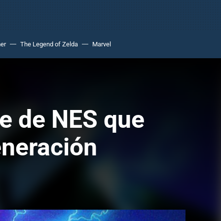
er
The Legend of Zelda
Marvel
te de NES que
eneración