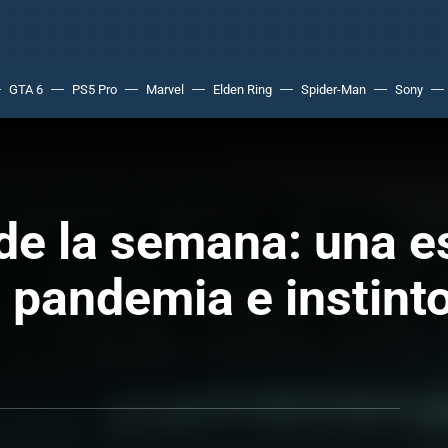
GTA 6
PS5 Pro
Marvel
Elden Ring
Spider-Man
Sony
de la semana: una e
pandemia e instinto