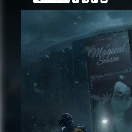
FACEBOOK
TWITTER
FLIPBOARD
E-
MAIL