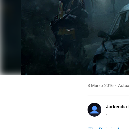
8 Marzo 2016
Actua
Jarkendia
.