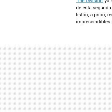
'The Division'
ya e
de esta segunda
listón, a priori,
imprescindibles 