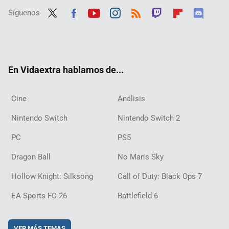
Síguenos
Twit
Fac
Yout
Inst
RSS
Twit
Flip
Disc
ter
ebo
ube
agra
ch
boar
ord
ok
m
d
En Vidaextra hablamos de...
Cine
Análisis
Nintendo Switch
Nintendo Switch 2
PC
PS5
Dragon Ball
No Man's Sky
Hollow Knight: Silksong
Call of Duty: Black Ops 7
EA Sports FC 26
Battlefield 6
VER MÁS TEMAS