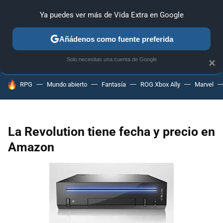
Ya puedes ver más de Vida Extra en Google
ANÁLISIS
GUÍAS Y TRUCOS
PC
SONY
NINTENDO
Añádenos como fuente preferida
Solo necesitas una cuenta de Google
×
HOY SE HABLA DE
RPG
Mundo abierto
Fantasía
ROG Xbox Ally
Marvel
La Revolution tiene fecha y precio en
Amazon