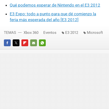
Qué podemos esperar de Nintendo en el E3 2012
E3 Expo: todo a punto para que dé comienzo la
feria más esperada del año [E3 2012]
TEMAS
Xbox 360
Eventos
E3 2012
Microsoft
FACEBOOK
TWITTER
FLIPBOARD
E-
WHATSAPP
MAIL