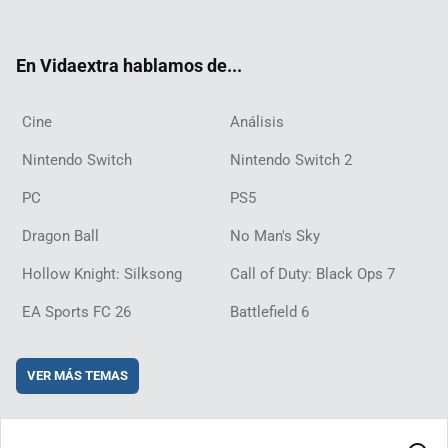
ter
ebo
ube
agra
ch
boar
ord
ok
m
d
En Vidaextra hablamos de...
Cine
Análisis
Nintendo Switch
Nintendo Switch 2
PC
PS5
Dragon Ball
No Man's Sky
Hollow Knight: Silksong
Call of Duty: Black Ops 7
EA Sports FC 26
Battlefield 6
VER MÁS TEMAS