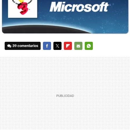
39 comentarios
FACEBOOK
TWITTER
FLIPBOARD
E-
WHATSAPP
MAIL