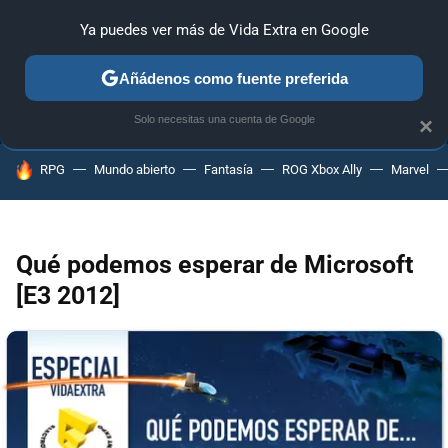
Ya puedes ver más de Vida Extra en Google
ANÁLISIS
GUÍAS Y TRUCOS
PC
SONY
NINTENDO
Añádenos como fuente preferida
Solo necesitas una cuenta de Google
×
HOY SE HABLA DE
RPG
Mundo abierto
Fantasía
ROG Xbox Ally
Marvel
Qué podemos esperar de Microsoft
[E3 2012]