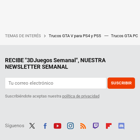
TEMAS DE INTERÉS
Trucos GTA V para PS4 y PS5
Trucos GTA PC
RECIBE "3DJuegos Semanal", NUESTRA
NEWSLETTER SEMANAL
SUSCRIBIR
Suscribiéndote aceptas nuestra
política de privacidad
Síguenos
Twit
Fac
Yout
Inst
RSS
Twit
Flip
Disc