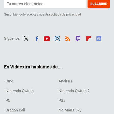
SUSCRIBIR
Suscribiéndote aceptas nuestra
política de privacidad
Síguenos
Twit
Fac
Yout
Inst
RSS
Twit
Flip
Disc
ter
ebo
ube
agra
ch
boar
ord
ok
m
d
En Vidaextra hablamos de...
Cine
Análisis
Nintendo Switch
Nintendo Switch 2
PC
PS5
Dragon Ball
No Man's Sky