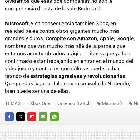
olvidamos que esas dos compañías no son la
competencia directa de los de Redmond.
Microsoft
, y en consecuencia también Xbox, en
realidad pelea contra otros gigantes mucho más
grandes y duros. Compite con
Amazon, Apple, Google
,
nombres que van mucho más allá de la parcela que
estamos acostumbrados a vigilar. Titanes que ya han
confirmado estar trabajando en entrar en el mundo del
videojuego y contra los que sólo se puede luchar
tirando de
estrategias agresivas y revolucionarias
.
Que puedas jugar a Halo en una consola de Nintendo,
bien puede ser una de ellas.
TEMAS
Xbox One
Nintendo Switch
Microsoft
Ni
FACEBOOK
TWITTER
FLIPBOARD
E-
WHATSAPP
MAIL