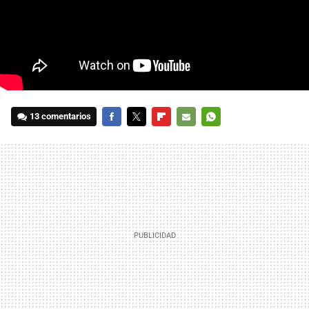
13 comentarios
FACEBOOK
TWITTER
FLIPBOARD
E-
WHATSAPP
MAIL