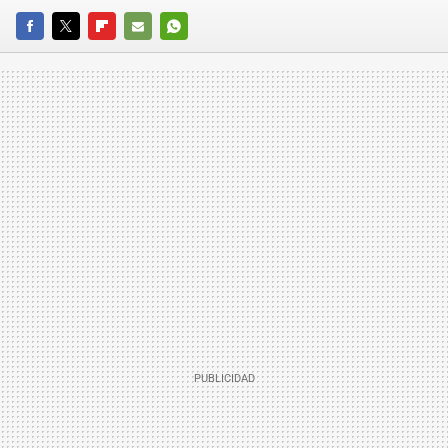
FACEBOOK
TWITTER
FLIPBOARD
E-
WHATSAPP
MAIL