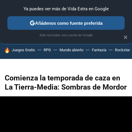
Ya puedes ver más de Vida Extra en Google
ANÁLISIS
GUÍAS Y TRUCOS
PC
SONY
NINTENDO
Añádenos como fuente preferida
Solo necesitas una cuenta de Google
×
HOY SE HABLA DE
Juegos Gratis
RPG
Mundo abierto
Fantasía
Rockstar
Comienza la temporada de caza en
La Tierra-Media: Sombras de Mordor