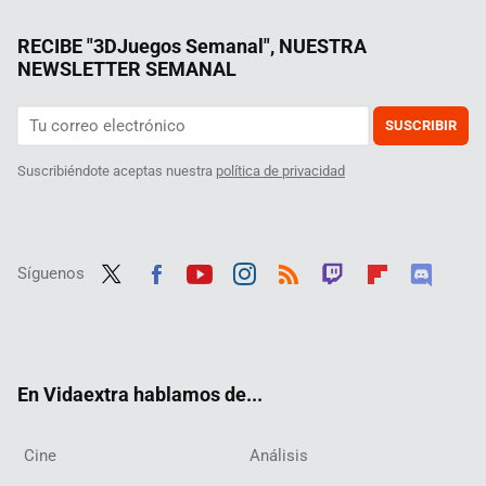
RECIBE "3DJuegos Semanal", NUESTRA
NEWSLETTER SEMANAL
SUSCRIBIR
Suscribiéndote aceptas nuestra
política de privacidad
Síguenos
Twit
Fac
Yout
Inst
RSS
Twit
Flip
Disc
ter
ebo
ube
agra
ch
boar
ord
ok
m
d
En Vidaextra hablamos de...
Cine
Análisis