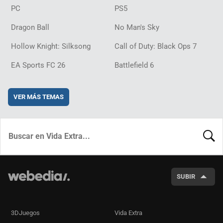
PC
PS5
Dragon Ball
No Man's Sky
Hollow Knight: Silksong
Call of Duty: Black Ops 7
EA Sports FC 26
Battlefield 6
VER MÁS TEMAS
BUSCA
SUBIR
3DJuegos
Vida Extra