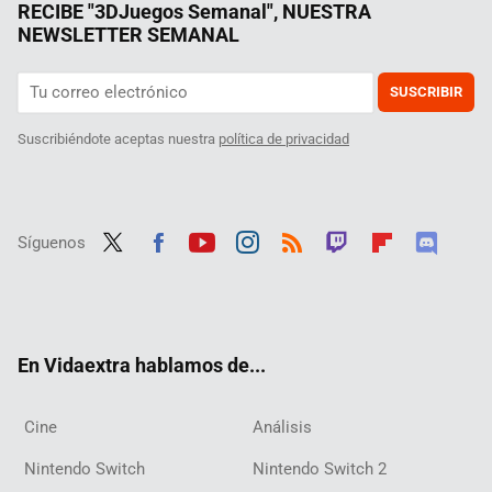
RECIBE "3DJuegos Semanal", NUESTRA
NEWSLETTER SEMANAL
SUSCRIBIR
Suscribiéndote aceptas nuestra
política de privacidad
Síguenos
Twit
Fac
Yout
Inst
RSS
Twit
Flip
Disc
ter
ebo
ube
agra
ch
boar
ord
ok
m
d
En Vidaextra hablamos de...
Cine
Análisis
Nintendo Switch
Nintendo Switch 2