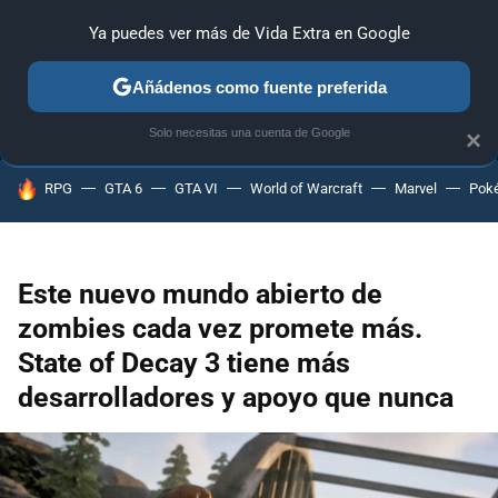
Ya puedes ver más de Vida Extra en Google
ANÁLISIS
GUÍAS Y TRUCOS
PC
SONY
NINTENDO
Añádenos como fuente preferida
Solo necesitas una cuenta de Google
×
HOY SE HABLA DE
RPG
GTA 6
GTA VI
World of Warcraft
Marvel
Pok
Este nuevo mundo abierto de
zombies cada vez promete más.
State of Decay 3 tiene más
desarrolladores y apoyo que nunca