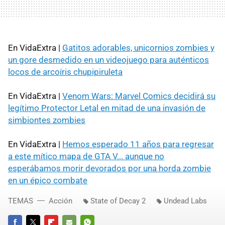
En VidaExtra |
Gatitos adorables, unicornios zombies y
un gore desmedido en un videojuego para auténticos
locos de arcoíris chupipiruleta
En VidaExtra |
Venom Wars: Marvel Comics decidirá su
legítimo Protector Letal en mitad de una invasión de
simbiontes zombies
En VidaExtra |
Hemos esperado 11 años para regresar
a este mítico mapa de GTA V... aunque no
esperábamos morir devorados por una horda zombie
en un épico combate
TEMAS
Acción
State of Decay 2
Undead Labs