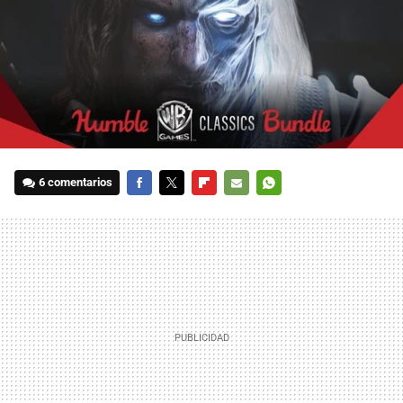
6 comentarios
FACEBOOK
TWITTER
FLIPBOARD
E-
WHATSAPP
MAIL