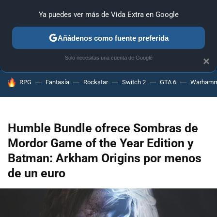
Ya puedes ver más de Vida Extra en Google
ANÁLISIS
GUÍAS Y TRUCOS
PC
SONY
NINTENDO
Añádenos como fuente preferida
Solo necesitas una cuenta de Google
×
HOY SE HABLA DE
RPG
Fantasía
Rockstar
Switch 2
GTA 6
Warhamm
Humble Bundle ofrece Sombras de
Mordor Game of the Year Edition y
Batman: Arkham Origins por menos
de un euro