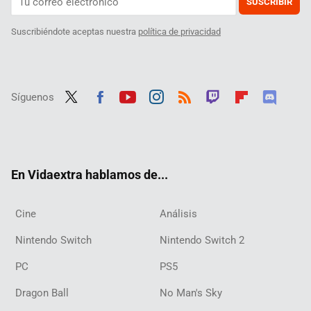
SUSCRIBIR
Suscribiéndote aceptas nuestra
política de privacidad
Síguenos
Twit
Fac
Yout
Inst
RSS
Twit
Flip
Disc
ter
ebo
ube
agra
ch
boar
ord
ok
m
d
En Vidaextra hablamos de...
Cine
Análisis
Nintendo Switch
Nintendo Switch 2
PC
PS5
Dragon Ball
No Man's Sky