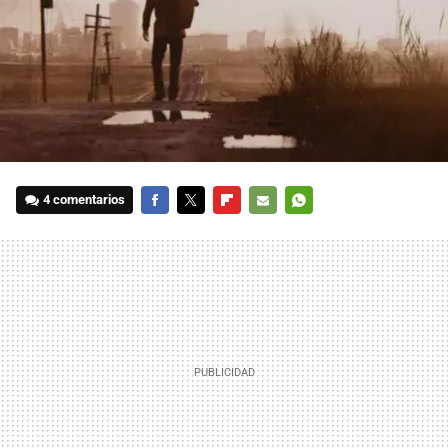
4 comentarios
FACEBOOK
TWITTER
FLIPBOARD
E-
WHATSAPP
MAIL