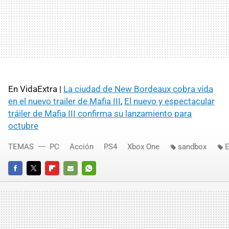
En VidaExtra |
La ciudad de New Bordeaux cobra vida
en el nuevo trailer de Mafia III
,
El nuevo y espectacular
tráiler de Mafia III confirma su lanzamiento para
octubre
TEMAS
PC
Acción
PS4
Xbox One
sandbox
E
FACEBOOK
TWITTER
FLIPBOARD
E-
WHATSAPP
MAIL