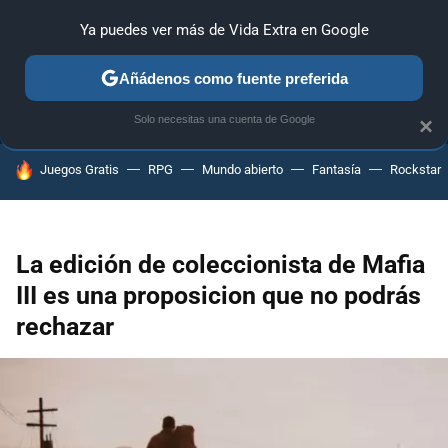
Ya puedes ver más de Vida Extra en Google
ANÁLISIS
GUÍAS Y TRUCOS
PC
SONY
NINTENDO
Añádenos como fuente preferida
Solo necesitas una cuenta de Google
×
HOY SE HABLA DE
Juegos Gratis
RPG
Mundo abierto
Fantasía
Rockstar
La edición de coleccionista de Mafia
III es una proposicion que no podrás
rechazar