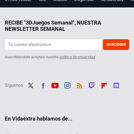
RECIBE "3DJuegos Semanal", NUESTRA
NEWSLETTER SEMANAL
SUSCRIBIR
Suscribiéndote aceptas nuestra
política de privacidad
Síguenos
Twit
Fac
Yout
Inst
RSS
Twit
Flip
Disc
ter
ebo
ube
agra
ch
boar
ord
ok
m
d
En Vidaextra hablamos de...