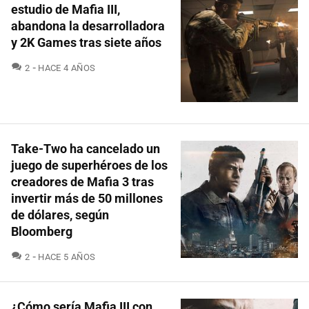
estudio de Mafia III,
abandona la desarrolladora
y 2K Games tras siete años
COMENTARIOS
2
HACE 4 AÑOS
Take-Two ha cancelado un
juego de superhéroes de los
creadores de Mafia 3 tras
invertir más de 50 millones
de dólares, según
Bloomberg
COMENTARIOS
2
HACE 5 AÑOS
¿Cómo sería Mafia III con