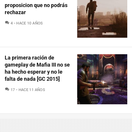
proposicion que no podrás
rechazar
COMENTARIOS
4
HACE 10 AÑOS
La primera ración de
gameplay de Mafia III no se
ha hecho esperar y no le
falta de nada [GC 2015]
COMENTARIOS
17
HACE 11 AÑOS