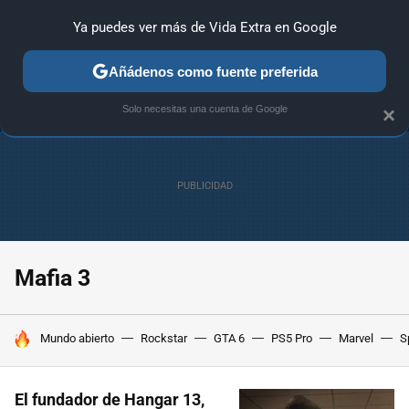
Ya puedes ver más de Vida Extra en Google
ANÁLISIS
GUÍAS Y TRUCOS
PC
SONY
NINTENDO
Añádenos como fuente preferida
Solo necesitas una cuenta de Google
×
Mafia 3
HOY SE HABLA DE
Mundo abierto
Rockstar
GTA 6
PS5 Pro
Marvel
S
El fundador de Hangar 13,