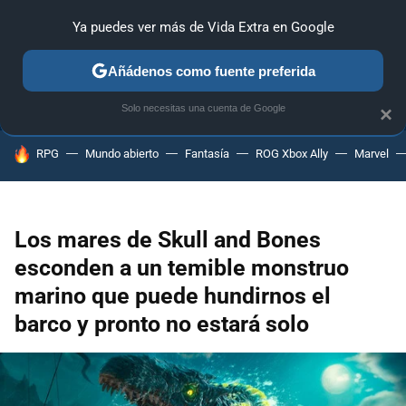
Ya puedes ver más de Vida Extra en Google
ANÁLISIS
GUÍAS Y TRUCOS
PC
SONY
NINTENDO
Añádenos como fuente preferida
Solo necesitas una cuenta de Google
×
HOY SE HABLA DE
RPG
Mundo abierto
Fantasía
ROG Xbox Ally
Marvel
Los mares de Skull and Bones
esconden a un temible monstruo
marino que puede hundirnos el
barco y pronto no estará solo