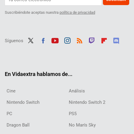
Suscribiéndote aceptas nuestra
política de privacidad
Síguenos
Twit
Fac
Yout
Inst
RSS
Twit
Flip
Disc
ter
ebo
ube
agra
ch
boar
ord
ok
m
d
En Vidaextra hablamos de...
Cine
Análisis
Nintendo Switch
Nintendo Switch 2
PC
PS5
Dragon Ball
No Man's Sky