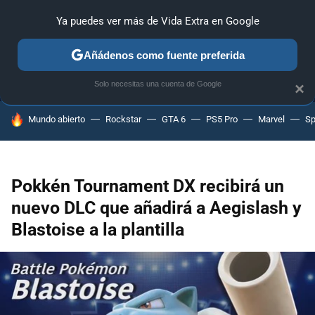
Ya puedes ver más de Vida Extra en Google
MENÚ
NUEVO
Añádenos como fuente preferida
ANÁLISIS
GUÍAS Y TRUCOS
PC
SONY
NINTENDO
Solo necesitas una cuenta de Google
×
HOY SE HABLA DE
Mundo abierto
Rockstar
GTA 6
PS5 Pro
Marvel
Sp
Pokkén Tournament DX recibirá un
nuevo DLC que añadirá a Aegislash y
Blastoise a la plantilla