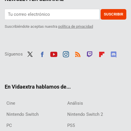
SUSCRIBIR
Suscribiéndote aceptas nuestra
política de privacidad
Síguenos
Twit
Fac
Yout
Inst
RSS
Twit
Flip
Disc
ter
ebo
ube
agra
ch
boar
ord
ok
m
d
En Vidaextra hablamos de...
Cine
Análisis
Nintendo Switch
Nintendo Switch 2
PC
PS5