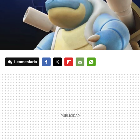
1 comentario
FACEBOOK
TWITTER
FLIPBOARD
E-
WHATSAPP
MAIL