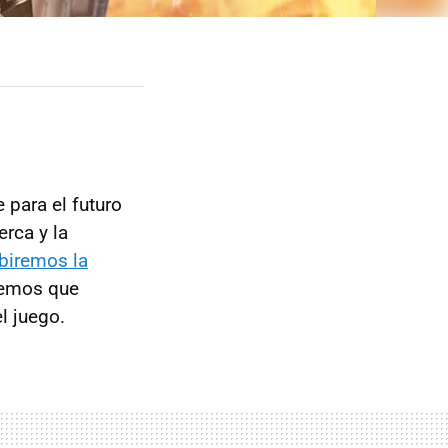
 para el futuro
erca y la
ibiremos la
remos que
l juego.