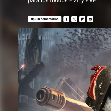
para los modos PVE y PVP
Sin comentarios
FACEBOOK
TWITTER
FLIPBOARD
E-
MAIL