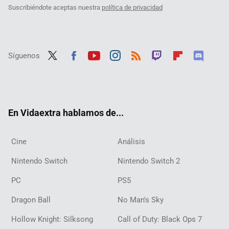
Suscribiéndote aceptas nuestra
política de privacidad
Síguenos
Twit
Fac
Yout
Inst
RSS
Twit
Flip
Disc
ter
ebo
ube
agra
ch
boar
ord
ok
m
d
En Vidaextra hablamos de...
Cine
Análisis
Nintendo Switch
Nintendo Switch 2
PC
PS5
Dragon Ball
No Man's Sky
Hollow Knight: Silksong
Call of Duty: Black Ops 7