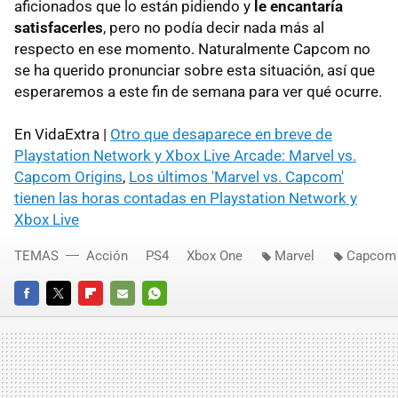
aficionados que lo están pidiendo y
le encantaría
satisfacerles
, pero no podía decir nada más al
respecto en ese momento. Naturalmente Capcom no
se ha querido pronunciar sobre esta situación, así que
esperaremos a este fin de semana para ver qué ocurre.
En VidaExtra |
Otro que desaparece en breve de
Playstation Network y Xbox Live Arcade: Marvel vs.
Capcom Origins
,
Los últimos 'Marvel vs. Capcom'
tienen las horas contadas en Playstation Network y
Xbox Live
TEMAS
Acción
PS4
Xbox One
Marvel
Capcom
FACEBOOK
TWITTER
FLIPBOARD
E-
WHATSAPP
MAIL