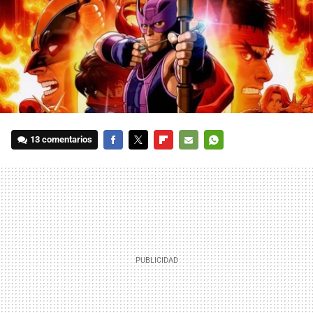
13 comentarios
FACEBOOK
TWITTER
FLIPBOARD
E-
WHATSAPP
MAIL