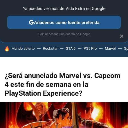
Ya puedes ver más de Vida Extra en Google
ANÁLISIS
GUÍAS Y TRUCOS
PC
SONY
NINTENDO
Añádenos como fuente preferida
Solo necesitas una cuenta de Google
×
HOY SE HABLA DE
Mundo abierto
Rockstar
GTA 6
PS5 Pro
Marvel
Sp
¿Será anunciado Marvel vs. Capcom
4 este fin de semana en la
PlayStation Experience?