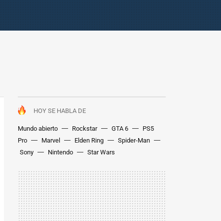
HOY SE HABLA DE
Mundo abierto
Rockstar
GTA 6
PS5
Pro
Marvel
Elden Ring
Spider-Man
Sony
Nintendo
Star Wars