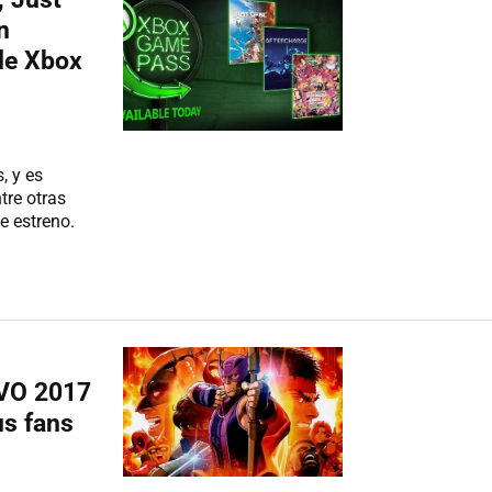
n
de Xbox
, y es
tre otras
e estreno.
EVO 2017
us fans