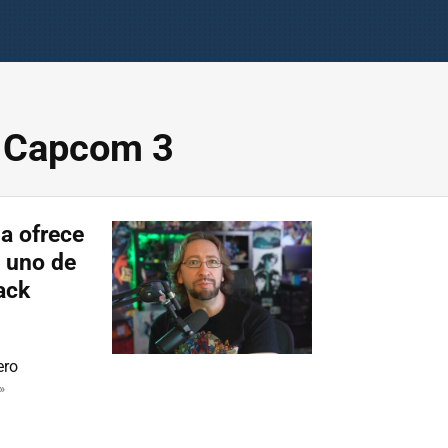
. Capcom 3
a ofrece
e uno de
ack
ero
»