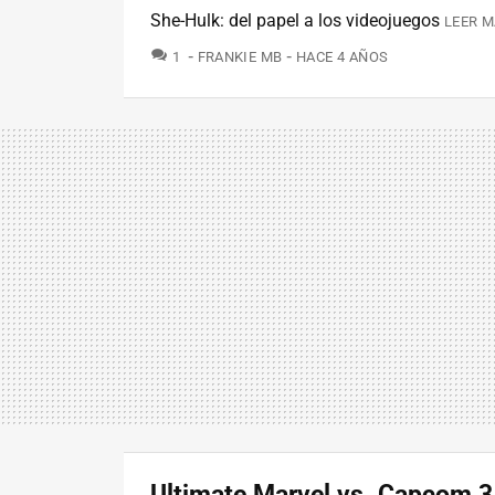
She-Hulk: del papel a los videojuegos
LEER M
COMENTARIOS
1
FRANKIE MB
HACE 4 AÑOS
Ultimate Marvel vs. Capcom 3