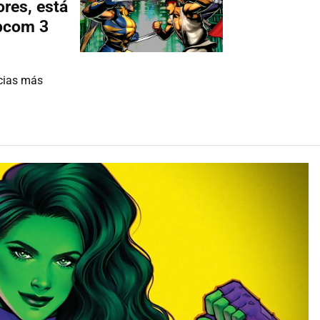
res, está
apcom 3
ncias más