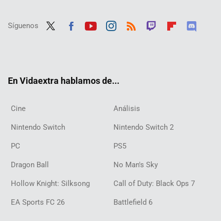
Síguenos
Twit
Fac
Yout
Inst
RSS
Twit
Flip
Disc
ter
ebo
ube
agra
ch
boar
ord
ok
m
d
En Vidaextra hablamos de...
Cine
Análisis
Nintendo Switch
Nintendo Switch 2
PC
PS5
Dragon Ball
No Man's Sky
Hollow Knight: Silksong
Call of Duty: Black Ops 7
EA Sports FC 26
Battlefield 6