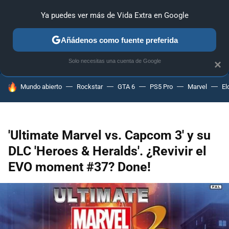
Ya puedes ver más de Vida Extra en Google
ANÁLISIS
GUÍAS Y TRUCOS
PC
SONY
NINTENDO
Añádenos como fuente preferida
Solo necesitas una cuenta de Google
×
HOY SE HABLA DE
Mundo abierto
Rockstar
GTA 6
PS5 Pro
Marvel
El
'Ultimate Marvel vs. Capcom 3' y su
DLC 'Heroes & Heralds'. ¿Revivir el
EVO moment #37? Done!