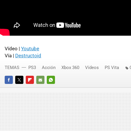
Vídeo |
Youtube
Vía |
Destructoid
TEMAS
PS3
Acción
Xbox 360
Vídeos
PS Vita
FACEBOOK
TWITTER
FLIPBOARD
E-
WHATSAPP
MAIL