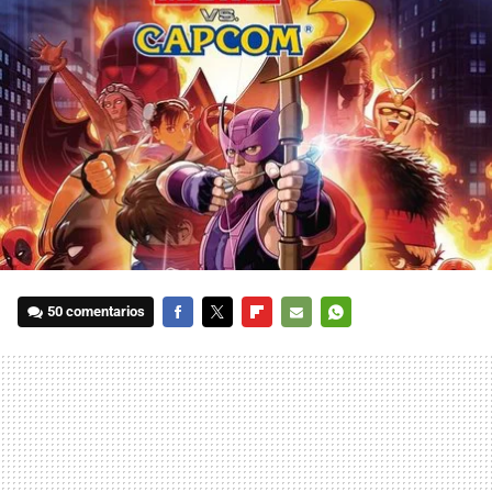
50 comentarios
FACEBOOK
TWITTER
FLIPBOARD
E-
WHATSAPP
MAIL