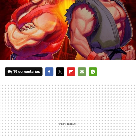
19 comentarios
FACEBOOK
TWITTER
FLIPBOARD
E-
WHATSAPP
MAIL