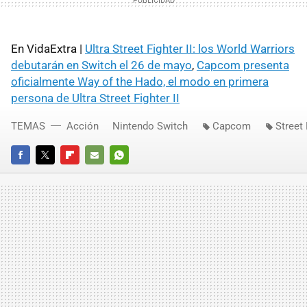
En VidaExtra |
Ultra Street Fighter II: los World Warriors
debutarán en Switch el 26 de mayo
,
Capcom presenta
oficialmente Way of the Hado, el modo en primera
persona de Ultra Street Fighter II
TEMAS
Acción
Nintendo Switch
Capcom
Street 
FACEBOOK
TWITTER
FLIPBOARD
E-
WHATSAPP
MAIL