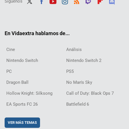
Síguenos
Twit
Fac
Yout
Inst
RSS
Twit
Flip
Disc
ter
ebo
ube
agra
ch
boar
ord
ok
m
d
En Vidaextra hablamos de...
Cine
Análisis
Nintendo Switch
Nintendo Switch 2
PC
PS5
Dragon Ball
No Man's Sky
Hollow Knight: Silksong
Call of Duty: Black Ops 7
EA Sports FC 26
Battlefield 6
VER MÁS TEMAS