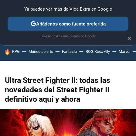
Ya puedes ver más de Vida Extra en Google
ANÁLISIS
GUÍAS Y TRUCOS
PC
SONY
NINTENDO
Añádenos como fuente preferida
Solo necesitas una cuenta de Google
×
HOY SE HABLA DE
RPG
Mundo abierto
Fantasía
ROG Xbox Ally
Marvel
Ultra Street Fighter II: todas las
novedades del Street Fighter II
definitivo aquí y ahora