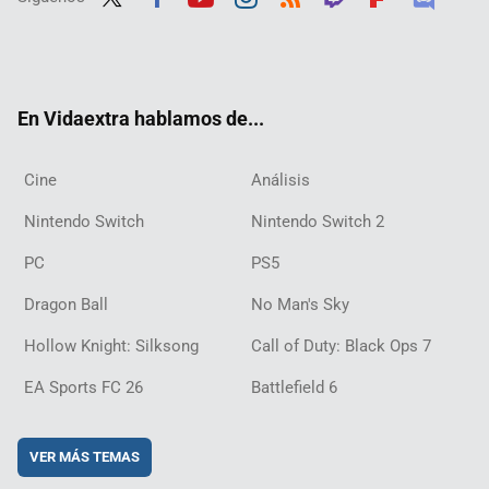
Twit
Fac
Yout
Inst
RSS
Twit
Flip
Disc
ter
ebo
ube
agra
ch
boar
ord
ok
m
d
En Vidaextra hablamos de...
Cine
Análisis
Nintendo Switch
Nintendo Switch 2
PC
PS5
Dragon Ball
No Man's Sky
Hollow Knight: Silksong
Call of Duty: Black Ops 7
EA Sports FC 26
Battlefield 6
VER MÁS TEMAS