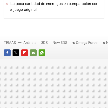
La poca cantidad de enemigos en comparación con
el juego original.
TEMAS
Análisis
3DS
New 3DS
Omega Force
N
FACEBOOK
TWITTER
FLIPBOARD
E-
WHATSAPP
MAIL