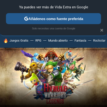
Ya puedes ver más de Vida Extra en Google
MENÚ
NUEVO
Añádenos como fuente preferida
ANÁLISIS
GUÍAS Y TRUCOS
PC
SONY
NINTENDO
Solo necesitas una cuenta de Google
×
HOY SE HABLA DE
Juegos Gratis
RPG
Mundo abierto
Fantasía
Rockstar