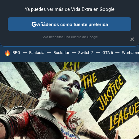
Ya puedes ver más de Vida Extra en Google
MENÚ
NUEVO
Añádenos como fuente preferida
ANÁLISIS
GUÍAS Y TRUCOS
PC
SONY
NINTENDO
Solo necesitas una cuenta de Google
×
HOY SE HABLA DE
RPG
Fantasía
Rockstar
Switch 2
GTA 6
Warhamm