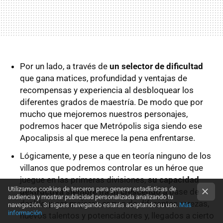
Por un lado, a través de
un selector de dificultad
que gana matices, profundidad y ventajas de
recompensas y experiencia al desbloquear los
diferentes grados de maestría. De modo que por
mucho que mejoremos nuestros personajes,
podremos hacer que Metrópolis siga siendo ese
Apocalipsis al que merece la pena enfrentarse.
Lógicamente, y pese a que en teoría ninguno de los
villanos que podremos controlar es un héroe que
juegue en las primeras divisiones,
su capacidad
Utilizamos cookies de terceros para generar estadísticas de
destructiva siempre irá in crescendo
a base de
audiencia y mostrar publicidad personalizada analizando tu
desbloquear mejores armas de diferentes rarezas,
navegación. Si sigues navegando estarás aceptando su uso.
Más
información
nuevos talentos y potenciadores y, llegados a cierto