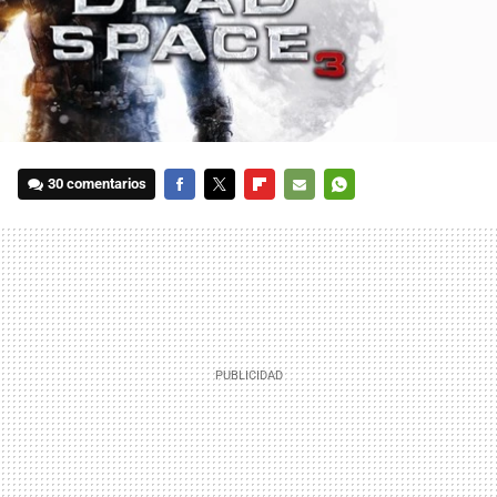
30 comentarios
FACEBOOK
TWITTER
FLIPBOARD
E-
WHATSAPP
MAIL