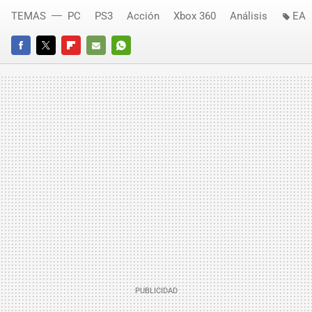
TEMAS
PC
PS3
Acción
Xbox 360
Análisis
EA
FACEBOOK
TWITTER
FLIPBOARD
E-
WHATSAPP
MAIL