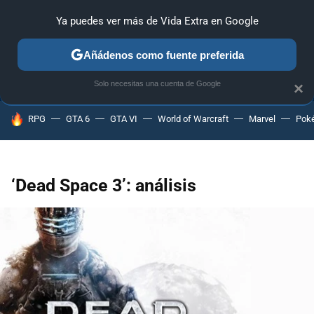
Ya puedes ver más de Vida Extra en Google
ANÁLISIS
GUÍAS Y TRUCOS
PC
SONY
NINTENDO
Añádenos como fuente preferida
Solo necesitas una cuenta de Google
×
HOY SE HABLA DE
RPG
GTA 6
GTA VI
World of Warcraft
Marvel
Pok
‘Dead Space 3’: análisis