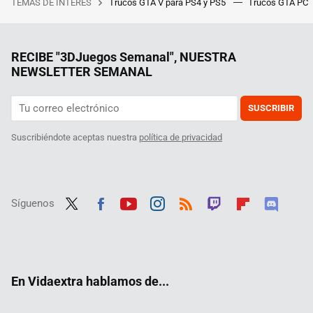
TEMAS DE INTERÉS
Trucos GTA V para PS4 y PS5
Trucos GTA PC
RECIBE "3DJuegos Semanal", NUESTRA
NEWSLETTER SEMANAL
SUSCRIBIR
Suscribiéndote aceptas nuestra
política de privacidad
Síguenos
Twit
Fac
Yout
Inst
RSS
Twit
Flip
Disc
ter
ebo
ube
agra
ch
boar
ord
ok
m
d
En Vidaextra hablamos de...