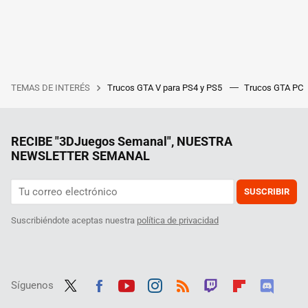
TEMAS DE INTERÉS
Trucos GTA V para PS4 y PS5
Trucos GTA PC
RECIBE "3DJuegos Semanal", NUESTRA
NEWSLETTER SEMANAL
SUSCRIBIR
Suscribiéndote aceptas nuestra
política de privacidad
Síguenos
Twit
Fac
Yout
Inst
RSS
Twit
Flip
Disc