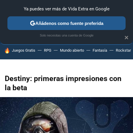
Ya puedes ver más de Vida Extra en Google
ANÁLISIS
GUÍAS Y TRUCOS
PC
SONY
NINTENDO
Añádenos como fuente preferida
Solo necesitas una cuenta de Google
×
HOY SE HABLA DE
Juegos Gratis
RPG
Mundo abierto
Fantasía
Rockstar
Destiny: primeras impresiones con
la beta