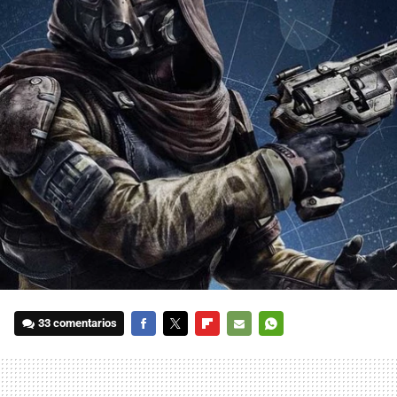
33 comentarios
FACEBOOK
TWITTER
FLIPBOARD
E-
WHATSAPP
MAIL