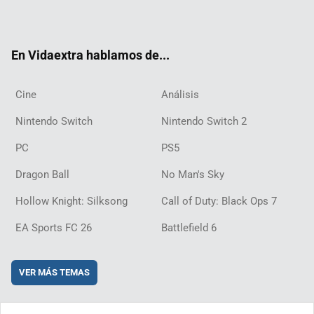
ter
ebo
ube
agra
ch
boar
ord
ok
m
d
En Vidaextra hablamos de...
Cine
Análisis
Nintendo Switch
Nintendo Switch 2
PC
PS5
Dragon Ball
No Man's Sky
Hollow Knight: Silksong
Call of Duty: Black Ops 7
EA Sports FC 26
Battlefield 6
VER MÁS TEMAS