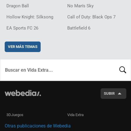
Dragon Ball
No Man's Sky
Hollow Knight: Silksong
Call of Duty: Black Ops 7
EA Sports FC 26
Battlefield 6
VER MÁS TEMAS
BUSCA
SUBIR
3DJuegos
Vida Extra
Otras publicaciones de Webedia