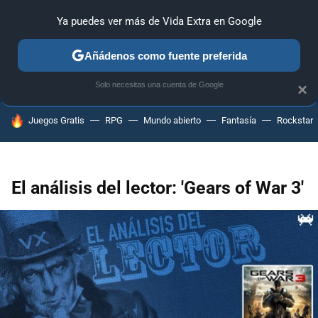
Ya puedes ver más de Vida Extra en Google
ANÁLISIS
GUÍAS Y TRUCOS
PC
SONY
NINTENDO
Añádenos como fuente preferida
Solo necesitas una cuenta de Google
×
HOY SE HABLA DE
Juegos Gratis
RPG
Mundo abierto
Fantasía
Rockstar
El análisis del lector: 'Gears of War 3'