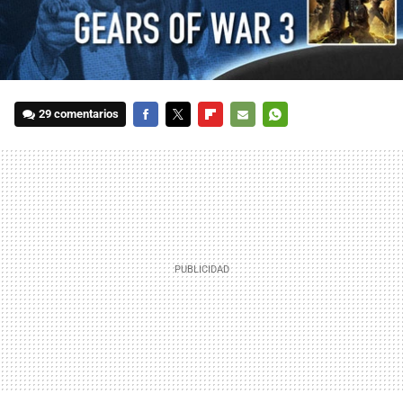
29 comentarios
FACEBOOK
TWITTER
FLIPBOARD
E-
WHATSAPP
MAIL