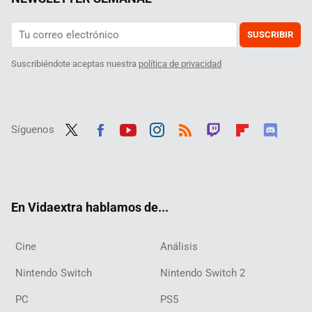
SUSCRIBIR
Suscribiéndote aceptas nuestra
política de privacidad
Síguenos
Twit
Fac
Yout
Inst
RSS
Twit
Flip
Disc
ter
ebo
ube
agra
ch
boar
ord
ok
m
d
En Vidaextra hablamos de...
Cine
Análisis
Nintendo Switch
Nintendo Switch 2
PC
PS5