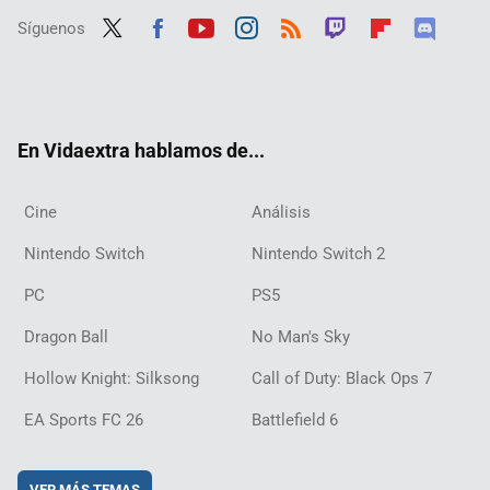
Síguenos
Twit
Fac
Yout
Inst
RSS
Twit
Flip
Disc
ter
ebo
ube
agra
ch
boar
ord
ok
m
d
En Vidaextra hablamos de...
Cine
Análisis
Nintendo Switch
Nintendo Switch 2
PC
PS5
Dragon Ball
No Man's Sky
Hollow Knight: Silksong
Call of Duty: Black Ops 7
EA Sports FC 26
Battlefield 6
VER MÁS TEMAS