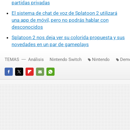
partidas privadas
El sistema de chat de voz de Splatoon 2 utilizará
una app de móvil, pero no podrás hablar con
desconocidos
Splatoon 2 nos deja ver su colorida propuesta y sus
novedades en un par de gameplays
TEMAS
Análisis
Nintendo Switch
Nintendo
Dem
FACEBOOK
TWITTER
FLIPBOARD
E-
WHATSAPP
MAIL