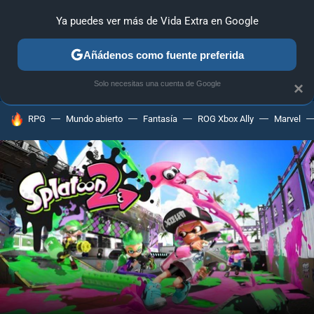
Ya puedes ver más de Vida Extra en Google
ANÁLISIS
GUÍAS Y TRUCOS
PC
SONY
NINTENDO
Añádenos como fuente preferida
Solo necesitas una cuenta de Google
×
HOY SE HABLA DE
RPG
Mundo abierto
Fantasía
ROG Xbox Ally
Marvel