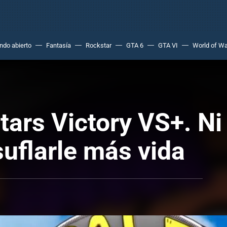
do abierto
Fantasía
Rockstar
GTA 6
GTA VI
World of Wa
tars Victory VS+. Ni
suflarle más vida