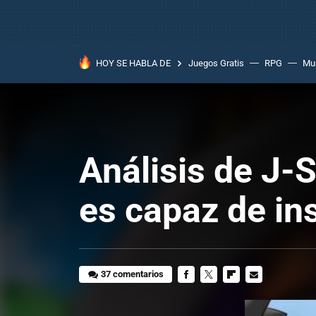
HOY SE HABLA DE
Juegos Gratis
RPG
Mun
Análisis de J-S
es capaz de in
37 comentarios
FACEBOOK
TWITTER
FLIPBOARD
E-
MAIL