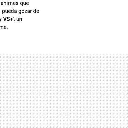
nganimes que
n pueda gozar de
y VS+'
, un
me.