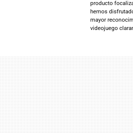
producto focaliz
hemos disfrutado
mayor reconocim
videojuego clar