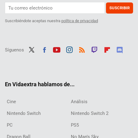
SUSCRIBIR
Suscribiéndote aceptas nuestra
política de privacidad
Síguenos
Twit
Fac
Yout
Inst
RSS
Twit
Flip
Disc
ter
ebo
ube
agra
ch
boar
ord
ok
m
d
En Vidaextra hablamos de...
Cine
Análisis
Nintendo Switch
Nintendo Switch 2
PC
PS5
Dragon Ball
No Man's Sky