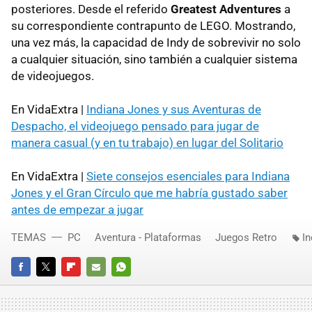
posteriores. Desde el referido
Greatest Adventures
a
su correspondiente contrapunto de LEGO. Mostrando,
una vez más, la capacidad de Indy de sobrevivir no solo
a cualquier situación, sino también a cualquier sistema
de videojuegos.
En VidaExtra |
Indiana Jones y sus Aventuras de
Despacho, el videojuego pensado para jugar de
manera casual (y en tu trabajo) en lugar del Solitario
En VidaExtra |
Siete consejos esenciales para Indiana
Jones y el Gran Círculo que me habría gustado saber
antes de empezar a jugar
TEMAS
PC
Aventura - Plataformas
Juegos Retro
I
FACEBOOK
TWITTER
FLIPBOARD
E-
WHATSAPP
MAIL