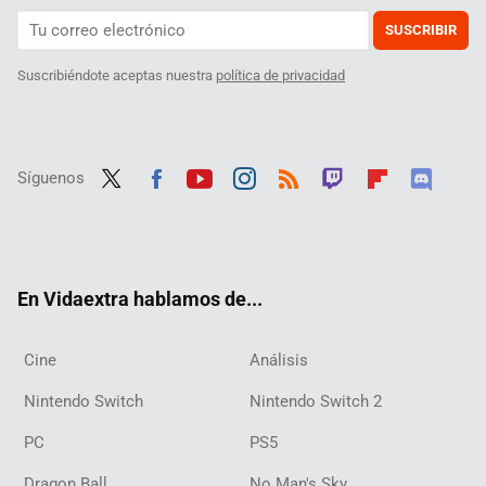
SUSCRIBIR
Suscribiéndote aceptas nuestra
política de privacidad
Síguenos
Twit
Fac
Yout
Inst
RSS
Twit
Flip
Disc
ter
ebo
ube
agra
ch
boar
ord
ok
m
d
En Vidaextra hablamos de...
Cine
Análisis
Nintendo Switch
Nintendo Switch 2
PC
PS5
Dragon Ball
No Man's Sky