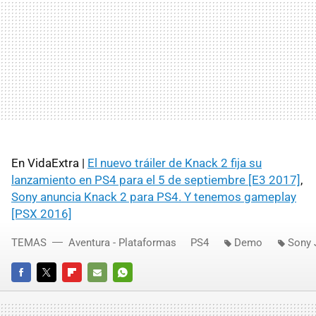
En VidaExtra |
El nuevo tráiler de Knack 2 fija su
lanzamiento en PS4 para el 5 de septiembre [E3 2017]
,
Sony anuncia Knack 2 para PS4. Y tenemos gameplay
[PSX 2016]
TEMAS
Aventura - Plataformas
PS4
Demo
Sony 
FACEBOOK
TWITTER
FLIPBOARD
E-
WHATSAPP
MAIL