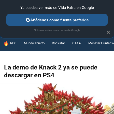
Ya puedes ver más de Vida Extra en Google
ANÁLISIS
GUÍAS Y TRUCOS
PC
SONY
NINTENDO
Añádenos como fuente preferida
Solo necesitas una cuenta de Google
×
HOY SE HABLA DE
RPG
Mundo abierto
Rockstar
GTA 6
Monster Hunter W
La demo de Knack 2 ya se puede
descargar en PS4