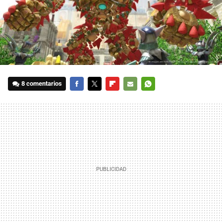
8 comentarios
FACEBOOK
TWITTER
FLIPBOARD
E-
WHATSAPP
MAIL