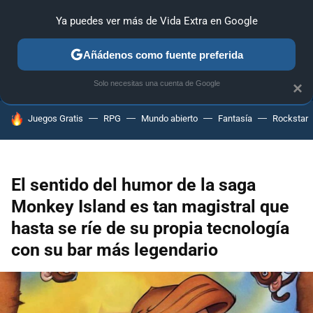
Ya puedes ver más de Vida Extra en Google
ANÁLISIS
GUÍAS Y TRUCOS
PC
SONY
NINTENDO
Añádenos como fuente preferida
Solo necesitas una cuenta de Google
×
HOY SE HABLA DE
Juegos Gratis
RPG
Mundo abierto
Fantasía
Rockstar
El sentido del humor de la saga
Monkey Island es tan magistral que
hasta se ríe de su propia tecnología
con su bar más legendario