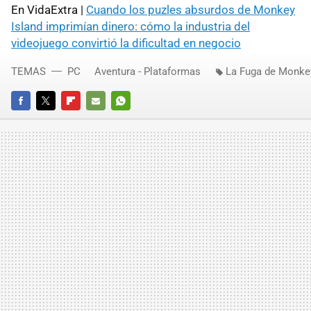
En VidaExtra |
Cuando los puzles absurdos de Monkey
Island imprimían dinero: cómo la industria del
videojuego convirtió la dificultad en negocio
TEMAS
PC
Aventura - Plataformas
La Fuga de Monkey
FACEBOOK
TWITTER
FLIPBOARD
E-
WHATSAPP
MAIL