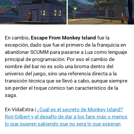
En cambio,
Escape From Monkey Island
fue la
excepción, dado que fue el primero de la franquicia en
abandonar SCUMM para pasarse a Lua como lenguaje
principal de programación. Por eso el cambio de
nombre del bar no es solo una broma dentro del
universo del juego, sino una referencia directa a la
transición técnica que se llevó a cabo, aunque siempre
sin perder el toque cómico tan característico de la
saga.
En VidaExtra |
¿Cuál es el secreto de Monkey Island?
Ron Gilbert y el desafío de dar a los fans más o menos
lo que quieren sabiendo que no será lo que esperan