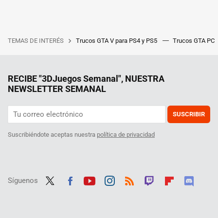
TEMAS DE INTERÉS
Trucos GTA V para PS4 y PS5
Trucos GTA PC
RECIBE "3DJuegos Semanal", NUESTRA
NEWSLETTER SEMANAL
SUSCRIBIR
Suscribiéndote aceptas nuestra
política de privacidad
Síguenos
Twit
Fac
Yout
Inst
RSS
Twit
Flip
Disc
ter
ebo
ube
agra
ch
boar
ord